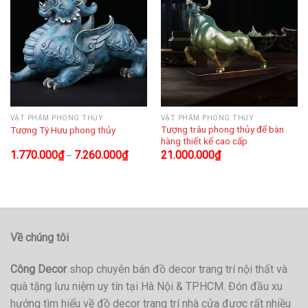
VẬT PHẨM PHONG THỦY
VẬT PHẨM PHONG THỦY
Tượng trâu phong thủy để bàn
Tượng Tỳ Hưu phong thủy
hàng thiết kế cao cấp
1.770.000
₫
7.260.000
₫
21.000.000
₫
–
Về chúng tôi
Công Decor
shop chuyên bán đồ decor trang trí nội thất và
quà tặng lưu niệm uy tín tại Hà Nội & TPHCM. Đón đầu xu
hướng tìm hiểu về đồ decor trang trí nhà cửa được rất nhiều