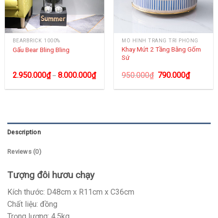
BEARBRICK 1000%
MÔ HÌNH TRANG TRÍ PHÒNG
Khay Mứt 2 Tầng Bằng Gốm
Gấu Bear Bling Bling
Sứ
2.950.000
₫
8.000.000
₫
950.000
₫
790.000
₫
–
Description
Reviews (0)
Tượng đôi hươu chạy
Kích thước: D48cm x R11cm x C36cm
Chất liệu: đồng
Trọng lượng: 4.5kg