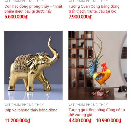
VẬT PHẨM PHONG THỦY
VẬT PHẨM PHONG THỦY
Con hạc đồng phong thủy – “nhất
Tượng Quan Công bằng đồng
phẩm điểu” cầu gì được nấy
trấn trạch, trừ tà, cầu tài lộc
5.600.000
₫
7.900.000
₫
VẬT PHẨM PHONG THỦY
VẬT PHẨM PHONG THỦY
Tượng gà trống bằng đồng có tư
Cặp voi phong thủy bằng đồng
thế vương giả
11.200.000
₫
4.400.000
₫
10.990.000
₫
–