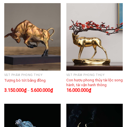
VẬT PHẨM PHONG THỦY
VẬT PHẨM PHONG THỦY
Con hươu phong thủy tài lộc song
Tượng bò tót bằng đồng
hành, tài vận hanh thông
3.150.000
₫
5.600.000
₫
16.000.000
₫
–