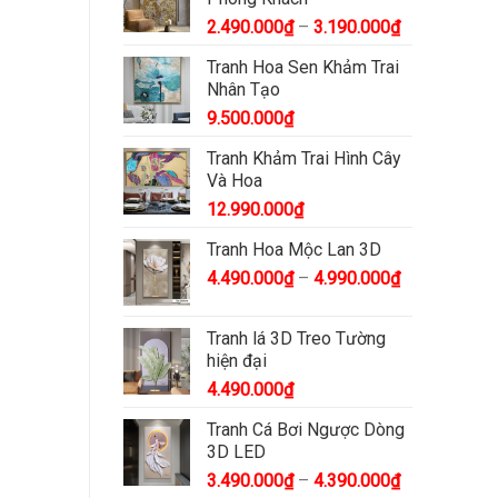
2.490.000
₫
–
3.190.000
₫
Tranh Hoa Sen Khảm Trai
Nhân Tạo
9.500.000
₫
Tranh Khảm Trai Hình Cây
Và Hoa
12.990.000
₫
Tranh Hoa Mộc Lan 3D
4.490.000
₫
–
4.990.000
₫
Tranh lá 3D Treo Tường
hiện đại
4.490.000
₫
Tranh Cá Bơi Ngược Dòng
3D LED
3.490.000
₫
–
4.390.000
₫