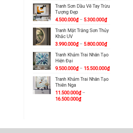
Tranh Sơn Dầu Vẽ Tay Trừu
Tượng Đẹp
4.500.000
₫
–
5.300.000
₫
Tranh Mặt Trăng Sơn Thủy
Khắc UV
3.990.000
₫
–
5.800.000
₫
Tranh Khảm Trai Nhân Tạo
Hiện Đại
9.500.000
₫
–
15.500.000
₫
Tranh Khảm Trai Nhân Tạo
Thiên Nga
11.500.000
₫
–
16.500.000
₫