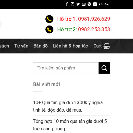
Hỗ trợ 1:
0981.926.629
Hỗ trợ 2:
0982.253.353
 sách
Tư vấn
Bản đồ
Liên hệ & Hợp tác
Cart
Bài viết mới
10+ Quà tân gia dưới 300k ý nghĩa,
tinh tế, độc đáo, dễ mua.
Tổng hợp 10 món quà tân gia dưới 5
triệu sang trọng