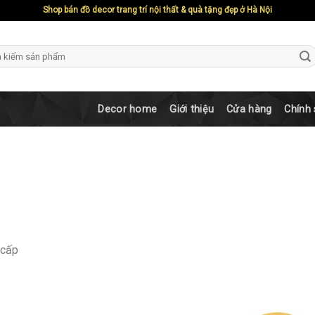
Shop bán đồ decor trang trí nội thất & quà tặng đẹp ở Hà Nội
ch
Decor home
Giới thiệu
Cửa hàng
Chính
 cấp