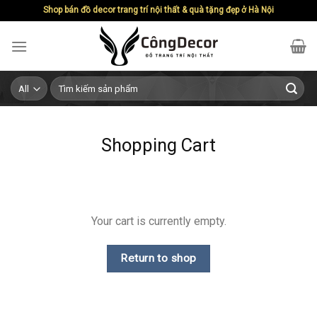
Skip
Shop bán đồ decor trang trí nội thất & quà tặng đẹp ở Hà Nội
to
content
Search
for:
Shopping Cart
Your cart is currently empty.
Return to shop