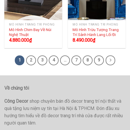
MÔ HÌNH TRANG TRÍ PHÒNG
MÔ HÌNH TRANG TRÍ PHÒNG
Mô Hình Chim Bay Về Núi
Mô Hình Trừu Tượng Trang
Nghệ Thuật
Trí Sảnh Hành Lang Lối Đi
4.880.000
₫
8.490.000
₫
1
2
3
4
…
7
8
9
Về chúng tôi
Công Decor
shop chuyên bán đồ decor trang trí nội thất và
quà tặng lưu niệm uy tín tại Hà Nội & TPHCM. Đón đầu xu
hướng tìm hiểu về đồ decor trang trí nhà cửa được rất nhiều
người quan tâm.