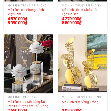
MÔ HÌNH TRANG TRÍ PHÒNG
MÔ HÌNH TRANG TRÍ PHÒNG
Mô Hình Tre Phong Cảnh
Mô Hình Hồ Lô Chiêu Tài
Việt Nam
Lộc Để Bàn
4.570.000
₫
4.270.000
₫
–
–
5.990.000
₫
5.500.000
₫
MÔ HÌNH TRANG TRÍ PHÒNG
MÔ HÌNH TRANG TRÍ PHÒNG
Mô Hình Hoa Kết Bằng Đá
Mô Hình Nửa Vầng Trăng
Pha Lê Được Làm Thủ Công
2.650.000
₫
3.050.000
₫
–
–