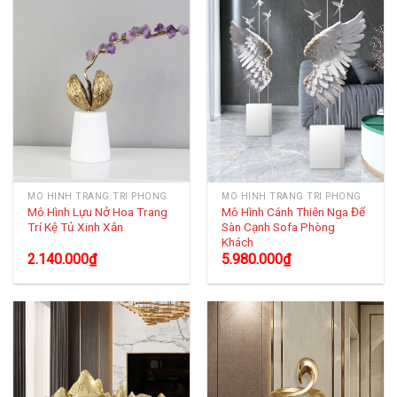
MÔ HÌNH TRANG TRÍ PHÒNG
MÔ HÌNH TRANG TRÍ PHÒNG
Mô Hình Lựu Nở Hoa Trang
Mô Hình Cánh Thiên Nga Để
Trí Kệ Tủ Xinh Xắn
Sàn Cạnh Sofa Phòng
Khách
2.140.000
₫
5.980.000
₫