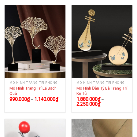
MÔ HÌNH TRANG TRÍ PHÒNG
MÔ HÌNH TRANG TRÍ PHÒNG
Mô Hình Trang Trí Lá Bạch
Mô Hình Đàn Tỳ Bà Trang Trí
Quả
Kệ Tủ
990.000
₫
1.140.000
₫
1.880.000
₫
–
–
2.250.000
₫