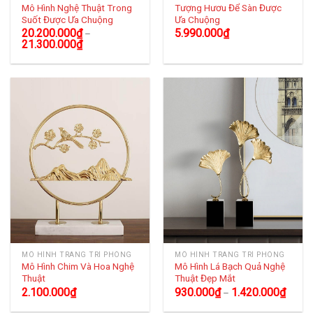
Mô Hình Nghệ Thuật Trong
Tượng Hươu Để Sàn Được
Suốt Được Ưa Chuộng
Ưa Chuộng
20.200.000
₫
5.990.000
₫
–
21.300.000
₫
MÔ HÌNH TRANG TRÍ PHÒNG
MÔ HÌNH TRANG TRÍ PHÒNG
Mô Hình Chim Và Hoa Nghệ
Mô Hình Lá Bạch Quả Nghệ
Thuật
Thuật Đẹp Mắt
2.100.000
₫
930.000
₫
1.420.000
₫
–