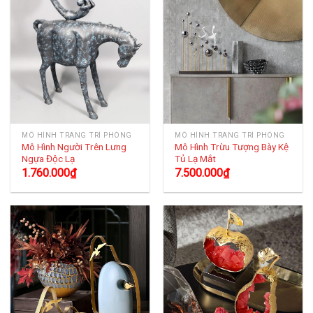
MÔ HÌNH TRANG TRÍ PHÒNG
MÔ HÌNH TRANG TRÍ PHÒNG
Mô Hình Người Trên Lưng
Mô Hình Trừu Tượng Bày Kệ
Ngựa Độc Lạ
Tủ Lạ Mắt
1.760.000
₫
7.500.000
₫