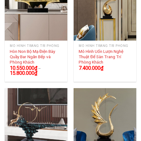
MÔ HÌNH TRANG TRÍ PHÒNG
MÔ HÌNH TRANG TRÍ PHÒNG
Hòn Non Bộ Mạ Điện Bày
Mô Hình Uốn Lượn Nghệ
Quầy Bar Ngăn Bếp và
Thuật Để Sàn Trang Trí
Phòng Khách
Phòng Khách
10.550.000
₫
7.400.000
₫
–
15.800.000
₫