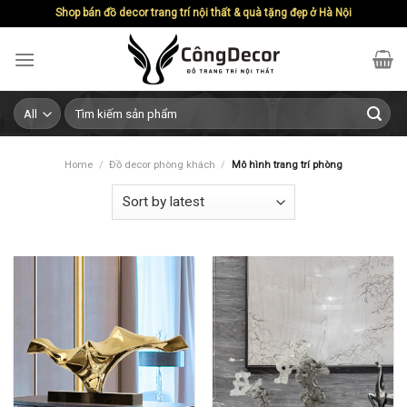
Skip
Shop bán đồ decor trang trí nội thất & quà tặng đẹp ở Hà Nội
to
content
Search
for:
Home
/
Đồ decor phòng khách
/
Mô hình trang trí phòng