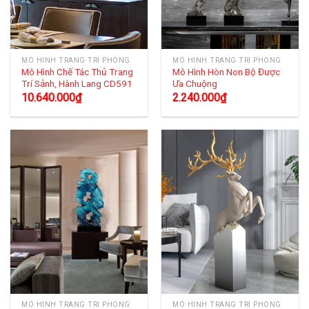
MÔ HÌNH TRANG TRÍ PHÒNG
MÔ HÌNH TRANG TRÍ PHÒNG
Mô Hình Chế Tác Thủ Trang
Mô Hình Hòn Non Bộ Được
Trí Sảnh, Hành Lang CD591
Ưa Chuộng
10.640.000
₫
2.240.000
₫
MÔ HÌNH TRANG TRÍ PHÒNG
MÔ HÌNH TRANG TRÍ PHÒNG