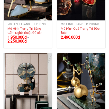
MÔ HÌNH TRANG TRÍ PHÒNG
MÔ HÌNH TRANG TRÍ PHÒNG
Mô Hình Trang Trí Bằng
Mô Hình Quả Trang Trí Độc
Gốm Nghệ Thuật Để Bàn
Đáo
1.950.000
₫
2.490.000
₫
–
2.250.000
₫