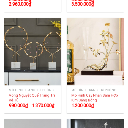
2.960.000
₫
3.500.000
₫
MÔ HÌNH TRANG TRÍ PHÒNG
MÔ HÌNH TRANG TRÍ PHÒNG
Vòng Nguyệt Quế Trang Trí
Mô Hình Cây Nhân Sâm Hợp
Kệ Tủ
Kim Sáng Bóng
990.000
₫
1.370.000
₫
1.200.000
₫
–