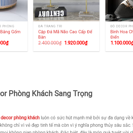
Í PHÒNG
ĐÁ TRANG TRÍ
ĐỒ DECOR P
g Bằng Gốm
Cặp Đá Mã Não Cao Cấp Để
Bình Hoa C
Bàn
Điển
000
₫
2.400.000
₫
1.920.000
₫
1.100.000
or Phòng Khách Sang Trọng
m
decor phòng khách
luôn có sức hút mạnh mẽ bởi sự đa dạng về ki
không chỉ vì vẻ đẹp tinh tế mà còn vì ý nghĩa phong thủy sâu sắc.
ọi không gian phòng khách. Đặc biệt, đây là món quà tuyệt vời ch