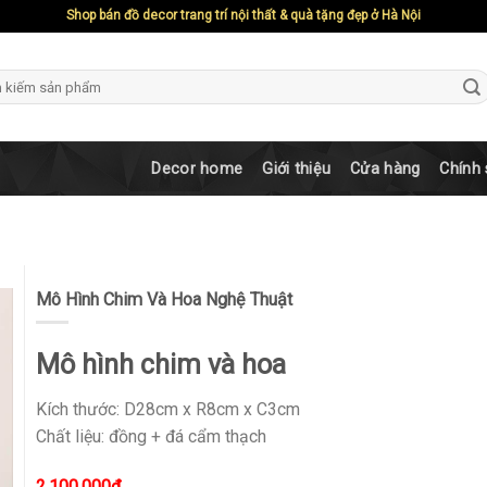
Shop bán đồ decor trang trí nội thất & quà tặng đẹp ở Hà Nội
ch
Decor home
Giới thiệu
Cửa hàng
Chính
Mô Hình Chim Và Hoa Nghệ Thuật
Mô hình chim và hoa
Kích thước: D28cm x R8cm x C3cm
Chất liệu: đồng + đá cẩm thạch
2.100.000
₫