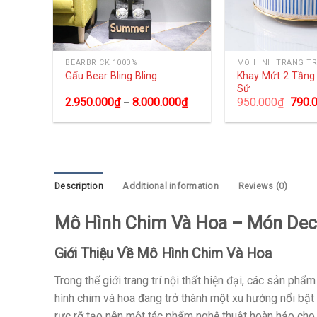
BEARBRICK 1000%
MÔ HÌNH TRANG TR
size
Khay Mứt 2 Tần
Gấu Bear Bling Bling
Sứ
0
₫
2.950.000
₫
8.000.000
₫
950.000
₫
790.
–
Description
Additional information
Reviews (0)
Mô Hình Chim Và Hoa – Món Dec
Giới Thiệu Về Mô Hình Chim Và Hoa
Trong thế giới trang trí nội thất hiện đại, các sản phẩ
hình chim và hoa đang trở thành một xu hướng nổi bật 
rực rỡ tạo nên một tác phẩm nghệ thuật hoàn hảo cho m