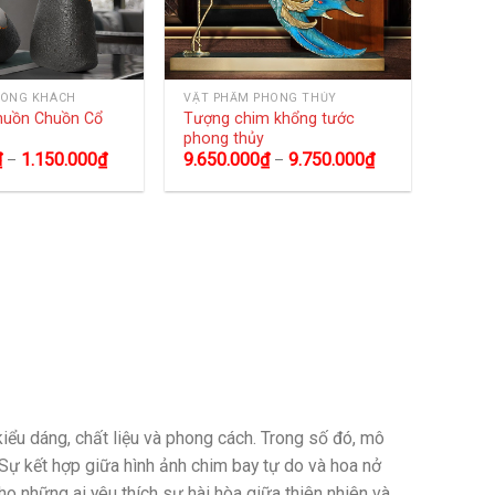
HÒNG KHÁCH
VẬT PHẨM PHONG THỦY
huồn Chuồn Cổ
Tượng chim khổng tước
phong thủy
₫
1.150.000
₫
9.650.000
₫
9.750.000
₫
–
–
ểu dáng, chất liệu và phong cách. Trong số đó, mô
 Sự kết hợp giữa hình ảnh chim bay tự do và hoa nở
o những ai yêu thích sự hài hòa giữa thiên nhiên và