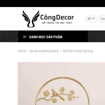
Skip
to
content
Sear
for:
DANH MỤC SẢN PHẨM
Home
/
Đồ decor phòng khách
/
Mô hình trang trí phòng