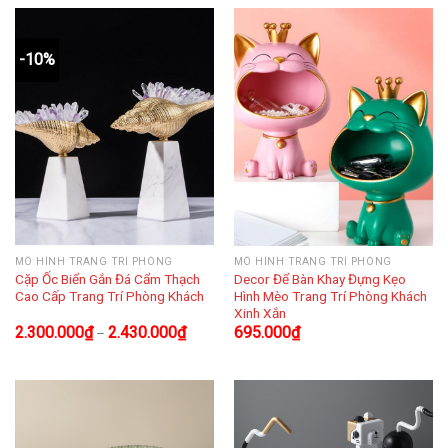
-10%
MÔ HÌNH TRANG TRÍ PHÒNG
MÔ HÌNH TRANG TRÍ PHÒNG
Cặp Ốc Biển Gắn Đá Cẩm Thạch
Decor Để Bàn Khay Đựng Kẹo
Cao Cấp Trang Trí Phòng Khách
Hình Mèo Trang Trí Phòng Khách
Xinh Xắn
2.300.000
₫
2.430.000
₫
695.000
₫
–