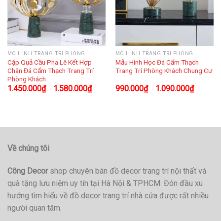
MÔ HÌNH TRANG TRÍ PHÒNG
MÔ HÌNH TRANG TRÍ PHÒNG
Cặp Quả Cầu Pha Lê Kết Hợp
Mẫu Hình Học Đá Cẩm Thạch
Chân Đá Cẩm Thạch Trang Trí
Trang Trí Phòng Khách Chung Cư
Phòng Khách
1.450.000
₫
1.580.000
₫
990.000
₫
1.090.000
₫
–
–
Về chúng tôi
Công Decor
shop chuyên bán đồ decor trang trí nội thất và
quà tặng lưu niệm uy tín tại Hà Nội & TPHCM. Đón đầu xu
hướng tìm hiểu về đồ decor trang trí nhà cửa được rất nhiều
người quan tâm.