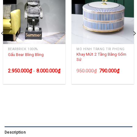
BEARBRICK 1000%
MÔ HÌNH TRANG TRÍ PHÒNG
Khay Mứt 2 Tầng Bằng Gốm
Gấu Bear Bling Bling
Sứ
2.950.000
₫
8.000.000
₫
950.000
₫
790.000
₫
–
Description