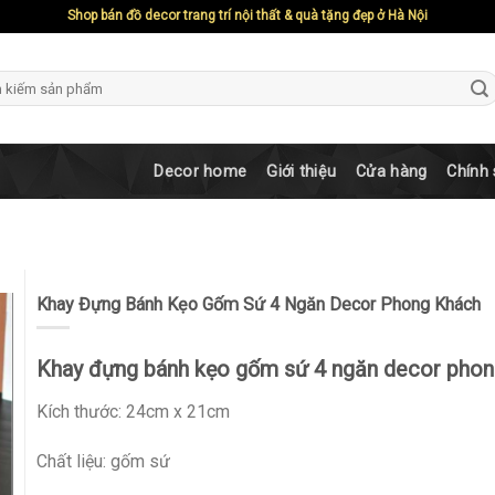
Shop bán đồ decor trang trí nội thất & quà tặng đẹp ở Hà Nội
ch
Decor home
Giới thiệu
Cửa hàng
Chính
Khay Đựng Bánh Kẹo Gốm Sứ 4 Ngăn Decor Phong Khách
Khay đựng bánh kẹo gốm sứ 4 ngăn decor phon
Kích thước: 24cm x 21cm
Chất liệu: gốm sứ