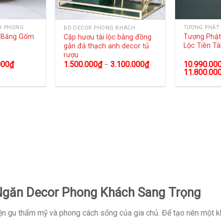
Í PHÒNG
TƯỢNG PHẬT
ĐỒ DECOR PHÒNG KHÁCH
g Bằng Gốm
Tượng Phật 
Cặp hươu tài lộc bằng đồng
Lộc Tiền Tà
gắn đá thạch anh decor tủ
rượu
000
₫
10.990.00
1.500.000
₫
3.100.000
₫
–
11.800.00
găn Decor Phong Khách Sang Trọng
hiện gu thẩm mỹ và phong cách sống của gia chủ. Để tạo nên một