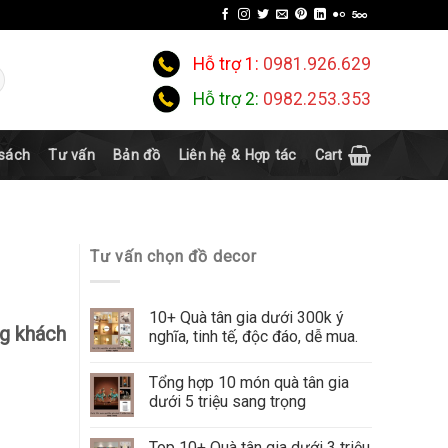
Hỗ trợ 1:
0981.926.629
Hỗ trợ 2:
0982.253.353
 sách
Tư vấn
Bản đồ
Liên hệ & Hợp tác
Cart
Tư vấn chọn đồ decor
10+ Quà tân gia dưới 300k ý
g khách
nghĩa, tinh tế, độc đáo, dễ mua.
Tổng hợp 10 món quà tân gia
dưới 5 triệu sang trọng
Top 10+ Quà tân gia dưới 3 triệu