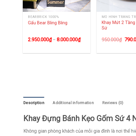
BEARBRICK 1000%
MÔ HÌNH TRANG TR
Khay Mứt 2 Tần
ha Lê
Gấu Bear Bling Bling
Sứ
0
₫
2.950.000
₫
8.000.000
₫
950.000
₫
790.
–
Description
Additional information
Reviews (0)
Khay Đựng Bánh Kẹo Gốm Sứ 4 N
Không gian phòng khách của mỗi gia đình là nơi thể 