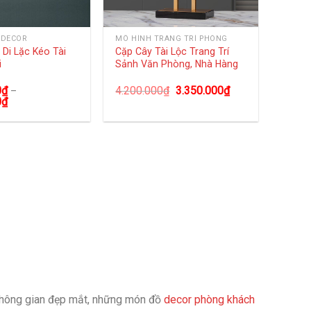
 DECOR
MÔ HÌNH TRANG TRÍ PHÒNG
Di Lặc Kéo Tài
Cặp Cây Tài Lộc Trang Trí
i
Sảnh Văn Phòng, Nhà Hàng
0
₫
4.200.000
₫
3.350.000
₫
–
0
₫
 không gian đẹp mắt, những món đồ
decor phòng khách