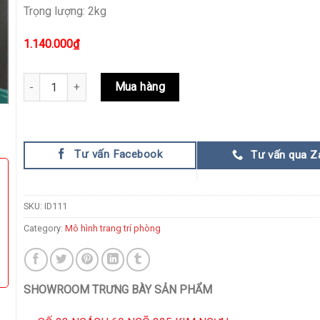
Trọng lượng: 2kg
1.140.000
₫
Khay Đựng Bánh Kẹo Gốm Sứ 4 Ngăn Decor Phong Khách quant
Mua hàng
Tư vấn Facebook
Tư vấn qua Z
SKU:
ID111
Category:
Mô hình trang trí phòng
SHOWROOM TRƯNG BÀY SẢN PHẨM