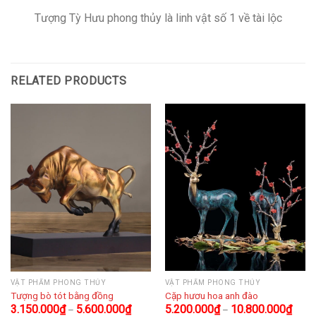
Tượng Tỳ Hưu phong thủy là linh vật số 1 về tài lộc
RELATED PRODUCTS
VẬT PHẨM PHONG THỦY
VẬT PHẨM PHONG THỦY
Tượng bò tót bằng đồng
Cặp hươu hoa anh đào
3.150.000
₫
5.600.000
₫
5.200.000
₫
10.800.000
₫
–
–