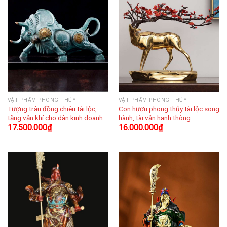
VẬT PHẨM PHONG THỦY
VẬT PHẨM PHONG THỦY
Tượng trâu đồng chiêu tài lộc,
Con hươu phong thủy tài lộc song
tăng vận khí cho dân kinh doanh
hành, tài vận hanh thông
17.500.000
₫
16.000.000
₫