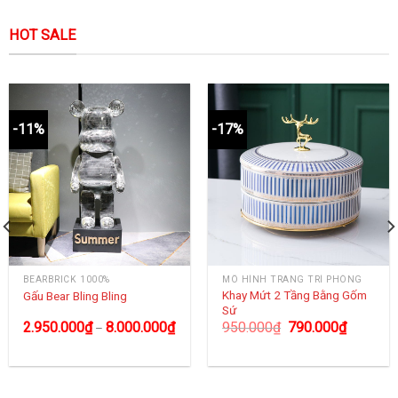
HOT SALE
-11%
-17%
BEARBRICK 1000%
MÔ HÌNH TRANG TRÍ PHÒNG
Khay Mứt 2 Tầng Bằng Gốm
Gấu Bear Bling Bling
Sứ
2.950.000
₫
8.000.000
₫
950.000
₫
790.000
₫
–