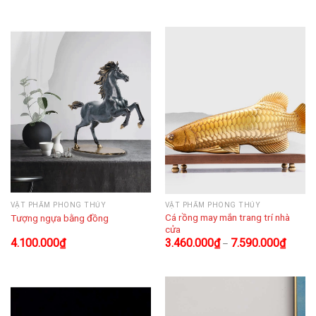
VẬT PHẨM PHONG THỦY
VẬT PHẨM PHONG THỦY
Cá rồng may mắn trang trí nhà
Tượng ngựa bằng đồng
cửa
4.100.000
₫
3.460.000
₫
7.590.000
₫
–