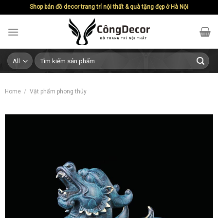
Skip
Shop bán đồ decor trang trí nội thất & quà tặng đẹp ở Hà Nội
to
content
Search
for:
Home
/
Vật phẩm phong thủy