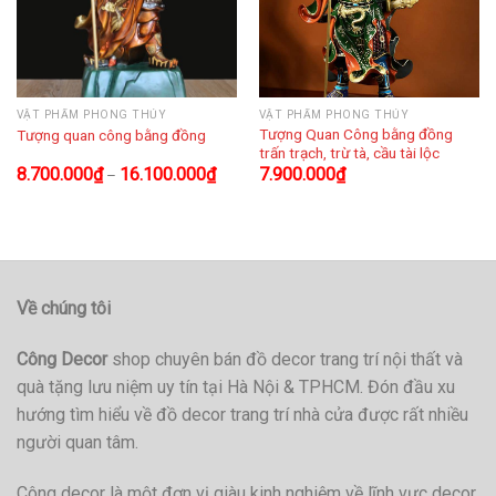
VẬT PHẨM PHONG THỦY
VẬT PHẨM PHONG THỦY
Tượng Quan Công bằng đồng
Tượng quan công bằng đồng
trấn trạch, trừ tà, cầu tài lộc
8.700.000
₫
16.100.000
₫
7.900.000
₫
–
Về chúng tôi
Công Decor
shop chuyên bán đồ decor trang trí nội thất và
quà tặng lưu niệm uy tín tại Hà Nội & TPHCM. Đón đầu xu
hướng tìm hiểu về đồ decor trang trí nhà cửa được rất nhiều
người quan tâm.
Công decor là một đơn vị giàu kinh nghiệm về lĩnh vực decor