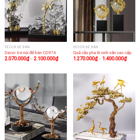
DECOR ĐỂ BÀN
DECOR ĐỂ BÀN
Decor tre núi để bàn CD974
Quả cầu pha lê xinh xắn cao cấp
2.070.000
₫
2.100.000
₫
1.270.000
₫
1.400.000
₫
–
–