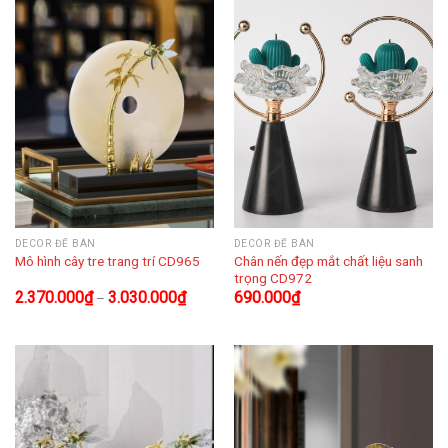
DECOR ĐỂ BÀN
DECOR ĐỂ BÀN
Chân nến đẹp mắt chất liệu sanh
Mô hình cây tre trang trí CD965
trọng CD972
2.370.000
₫
3.030.000
₫
690.000
₫
–