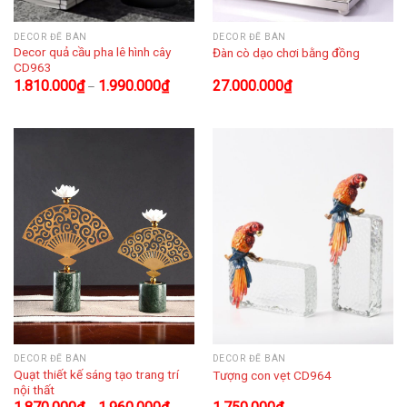
DECOR ĐỂ BÀN
DECOR ĐỂ BÀN
Decor quả cầu pha lê hình cây
Đàn cò dạo chơi bằng đồng
CD963
1.810.000
₫
1.990.000
₫
27.000.000
₫
–
DECOR ĐỂ BÀN
DECOR ĐỂ BÀN
Quạt thiết kế sáng tạo trang trí
Tượng con vẹt CD964
nội thất