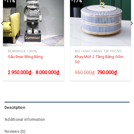
-11%
-17%
BEARBRICK 1000%
MÔ HÌNH TRANG TRÍ PHÒNG
Khay Mứt 2 Tầng Bằng Gốm
Gấu Bear Bling Bling
Sứ
2.950.000
₫
8.000.000
₫
950.000
₫
790.000
₫
–
Description
Additional information
Reviews (0)