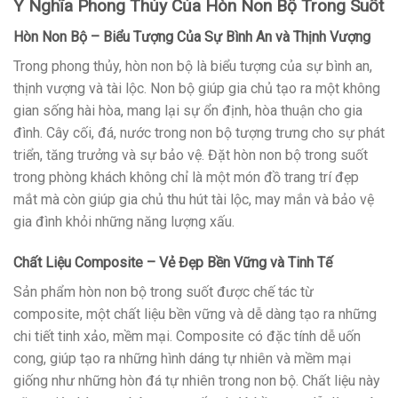
Ý Nghĩa Phong Thủy Của Hòn Non Bộ Trong Suốt
Hòn Non Bộ – Biểu Tượng Của Sự Bình An và Thịnh Vượng
Trong phong thủy, hòn non bộ là biểu tượng của sự bình an,
thịnh vượng và tài lộc. Non bộ giúp gia chủ tạo ra một không
gian sống hài hòa, mang lại sự ổn định, hòa thuận cho gia
đình. Cây cối, đá, nước trong non bộ tượng trưng cho sự phát
triển, tăng trưởng và sự bảo vệ. Đặt hòn non bộ trong suốt
trong phòng khách không chỉ là một món đồ trang trí đẹp
mắt mà còn giúp gia chủ thu hút tài lộc, may mắn và bảo vệ
gia đình khỏi những năng lượng xấu.
Chất Liệu Composite – Vẻ Đẹp Bền Vững và Tinh Tế
Sản phẩm hòn non bộ trong suốt được chế tác từ
composite, một chất liệu bền vững và dễ dàng tạo ra những
chi tiết tinh xảo, mềm mại. Composite có đặc tính dễ uốn
cong, giúp tạo ra những hình dáng tự nhiên và mềm mại
giống như những hòn đá tự nhiên trong non bộ. Chất liệu này