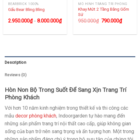
BEARBRICK 1000%
MÔ HÌNH TRANG TRÍ PHÒNG
Khay Mứt 2 Tầng Bằng Gốm
Gấu Bear Bling Bling
Sứ
2.950.000
₫
8.000.000
₫
950.000
₫
790.000
₫
–
Description
Reviews (0)
Hòn Non Bộ Trong Suốt Để Sang Xịn Trang Trí
Phòng Khách
Với hơn 10 năm kinh nghiệm trong thiết kế và thi công các
mẫu
decor phòng khách
, Indoorgarden tự hào mang đến
những sản phẩm trang trí nội thất cao cấp, giúp không gian
sống của bạn trở nên sang trọng và ấn tượng hơn. Một trong
những sản phẩm đáng chú ý trong bộ sưu tập của chúng tôi