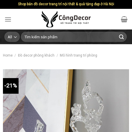
Skip
Shop bán đồ decor trang trí nội thất & quà tặng đẹp ở Hà Nội
to
content
Search
for:
Home
/
Đồ decor phòng khách
/
Mô hình trang trí phòng
-21%