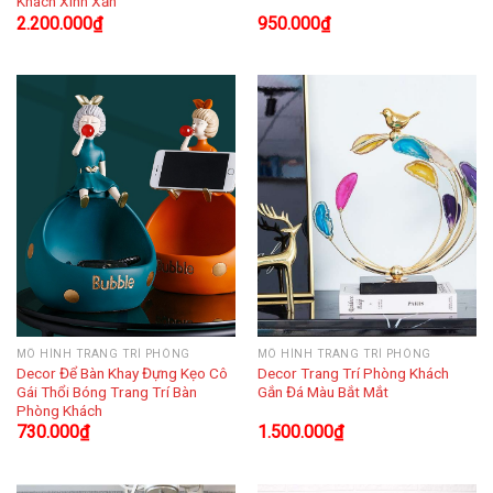
Khách Xinh Xắn
2.200.000
₫
950.000
₫
MÔ HÌNH TRANG TRÍ PHÒNG
MÔ HÌNH TRANG TRÍ PHÒNG
Decor Để Bàn Khay Đựng Kẹo Cô
Decor Trang Trí Phòng Khách
Gái Thổi Bóng Trang Trí Bàn
Gắn Đá Màu Bắt Mắt
Phòng Khách
730.000
₫
1.500.000
₫