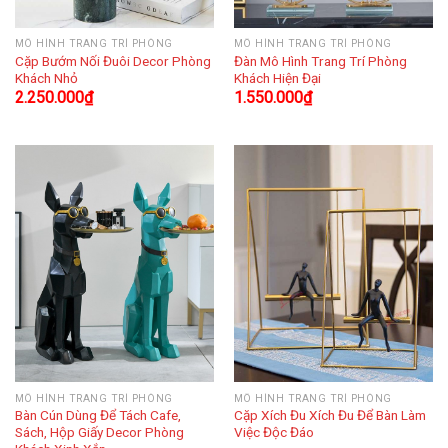
MÔ HÌNH TRANG TRÍ PHÒNG
MÔ HÌNH TRANG TRÍ PHÒNG
Cặp Bướm Nối Đuôi Decor Phòng
Đàn Mô Hình Trang Trí Phòng
Khách Nhỏ
Khách Hiện Đại
2.250.000
₫
1.550.000
₫
MÔ HÌNH TRANG TRÍ PHÒNG
MÔ HÌNH TRANG TRÍ PHÒNG
Bàn Cún Dùng Để Tách Cafe,
Cặp Xích Đu Xích Đu Để Bàn Làm
Sách, Hộp Giấy Decor Phòng
Việc Độc Đáo