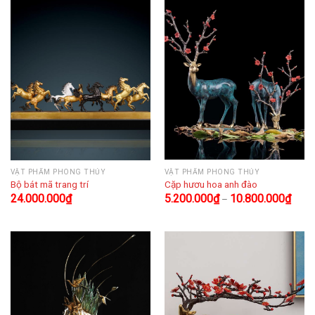
VẬT PHẨM PHONG THỦY
VẬT PHẨM PHONG THỦY
Bộ bát mã trang trí
Cặp hươu hoa anh đào
24.000.000
₫
5.200.000
₫
10.800.000
₫
–