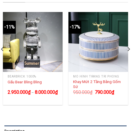
-11%
-17%
BEARBRICK 1000%
MÔ HÌNH TRANG TRÍ PHÒNG
Khay Mứt 2 Tầng Bằng Gốm
Gấu Bear Bling Bling
Sứ
2.950.000
₫
8.000.000
₫
950.000
₫
790.000
₫
–