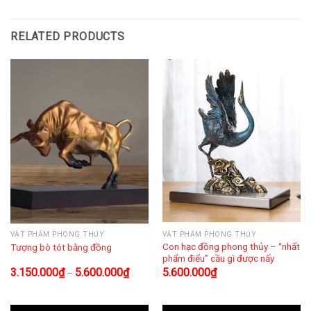
RELATED PRODUCTS
VẬT PHẨM PHONG THỦY
VẬT PHẨM PHONG THỦY
Con hạc đồng phong thủy – “nhất
Tượng bò tót bằng đồng
phẩm điểu” cầu gì được nấy
3.150.000
₫
5.600.000
₫
5.600.000
₫
–