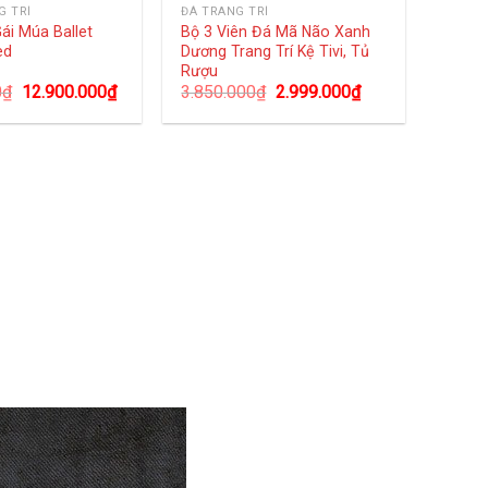
G TRÍ
ĐÁ TRANG TRÍ
ái Múa Ballet
Bộ 3 Viên Đá Mã Não Xanh
ed
Dương Trang Trí Kệ Tivi, Tủ
Rượu
0
₫
12.900.000
₫
3.850.000
₫
2.999.000
₫