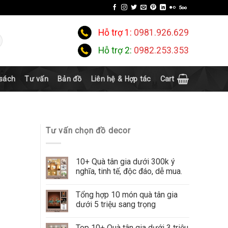
Hỗ trợ 1:
0981.926.629
Hỗ trợ 2:
0982.253.353
 sách
Tư vấn
Bản đồ
Liên hệ & Hợp tác
Cart
Tư vấn chọn đồ decor
10+ Quà tân gia dưới 300k ý
nghĩa, tinh tế, độc đáo, dễ mua.
Tổng hợp 10 món quà tân gia
dưới 5 triệu sang trọng
Top 10+ Quà tân gia dưới 3 triệu