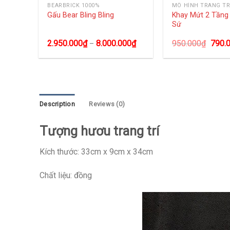
BEARBRICK 1000%
MÔ HÌNH TRANG TR
ấp Để
Khay Mứt 2 Tần
Gấu Bear Bling Bling
Sứ
0
₫
2.950.000
₫
8.000.000
₫
950.000
₫
790.
–
Description
Reviews (0)
Tượng hươu trang trí
Kích thước: 33cm x 9cm x 34cm
Chất liệu: đồng