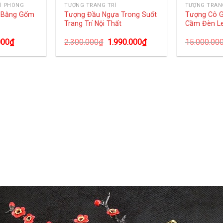
Í PHÒNG
TƯỢNG TRANG TRÍ
TƯỢNG TRAN
g Bằng Gốm
Tượng Đầu Ngựa Trong Suốt
Tượng Cô G
Trang Trí Nội Thất
Cầm Đèn L
000
₫
2.300.000
₫
1.990.000
₫
15.000.00