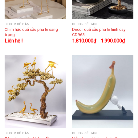
DECOR ĐỂ BÀN
DECOR ĐỂ BÀN
Chim hạc quả cầu pha lê sang
Decor quả cầu pha lê hình cây
trọng
CD963
Liên hệ !
1.810.000
₫
1.990.000
₫
–
DECOR ĐỂ BÀN
DECOR ĐỂ BÀN