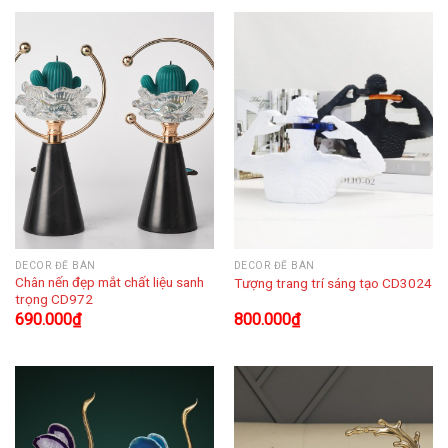
DECOR ĐỂ BÀN
DECOR ĐỂ BÀN
Chân nến đẹp mắt chất liệu sanh
Tượng trang trí sáng tạo CD3024
trọng CD972
690.000
₫
800.000
₫