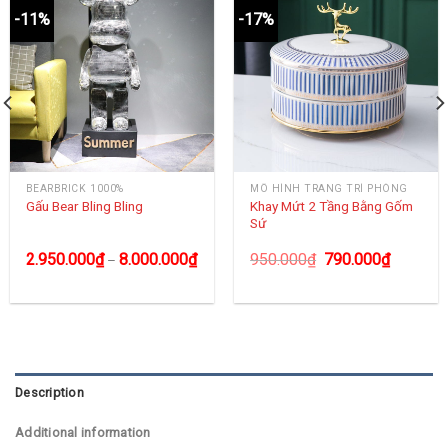
-11%
-17%
BEARBRICK 1000%
MÔ HÌNH TRANG TRÍ PHÒNG
Khay Mứt 2 Tầng Bằng Gốm
Gấu Bear Bling Bling
Sứ
2.950.000
₫
8.000.000
₫
950.000
₫
790.000
₫
–
Description
Additional information