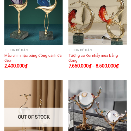
DECOR ĐỂ BÀN
DECOR ĐỂ BÀN
Mẫu chim hạc bằng đồng cánh đá
Tượng cá Koi nhảy múa bằng
đẹp
đồng
2.400.000
₫
7.650.000
₫
8.500.000
₫
–
OUT OF STOCK