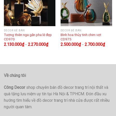
DECOR ĐỂ BÀN
DECOR ĐỂ BÀN
Tượng thiên nga gắn pha lê đẹp
Bình hoa thủy tinh chim vẹt
CD970
CD975
2.130.000
₫
2.270.000
₫
2.500.000
₫
2.700.000
₫
–
–
Về chúng tôi
Công Decor
shop chuyên bán đồ decor trang trí nội thất và
quà tặng lưu niệm uy tín tại Hà Nội & TPHCM. Đón đầu xu
hướng tìm hiểu về đồ decor trang trí nhà cửa được rất nhiều
người quan tâm.