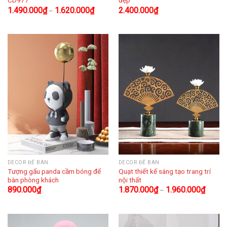
CD977
đẹp
1.490.000
₫
1.620.000
₫
2.400.000
₫
–
DECOR ĐỂ BÀN
DECOR ĐỂ BÀN
Tượng gấu panda cầm bóng để
Quạt thiết kế sáng tạo trang trí
bàn phòng khách
nội thất
890.000
₫
1.870.000
₫
1.960.000
₫
–