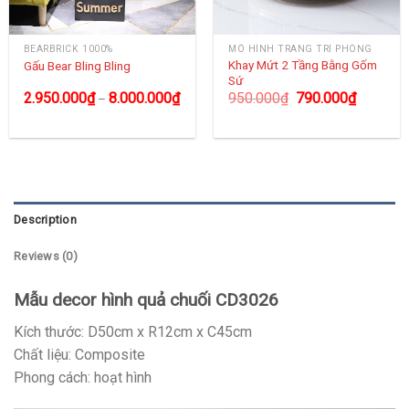
BEARBRICK 1000%
MÔ HÌNH TRANG TRÍ PHÒNG
Khay Mứt 2 Tầng Bằng Gốm
Gấu Bear Bling Bling
Sứ
2.950.000
₫
8.000.000
₫
950.000
₫
790.000
₫
–
Description
Reviews (0)
Mẫu decor hình quả chuối CD3026
Kích thước: D50cm x R12cm x C45cm
Chất liệu: Composite
Phong cách: hoạt hình