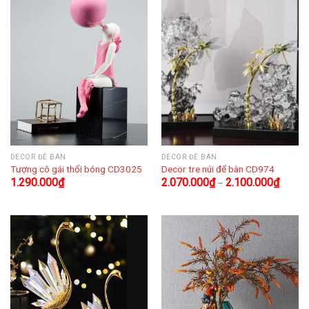
DECOR ĐỂ BÀN
DECOR ĐỂ BÀN
Tượng cô gái thổi bóng CD3025
Decor tre núi để bàn CD974
1.290.000
₫
2.070.000
₫
2.100.000
₫
–