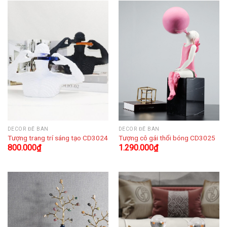
DECOR ĐỂ BÀN
DECOR ĐỂ BÀN
Tượng trang trí sáng tạo CD3024
Tượng cô gái thổi bóng CD3025
800.000
₫
1.290.000
₫