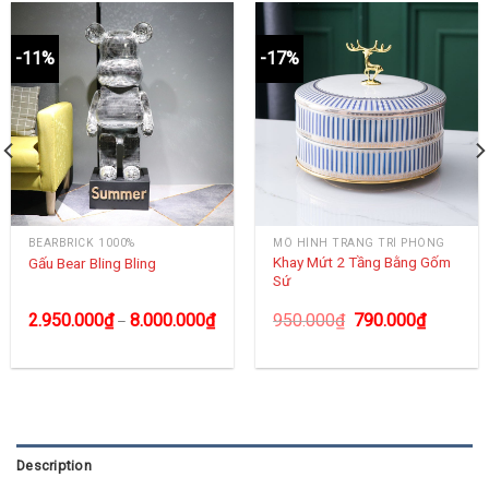
-11%
-17%
BEARBRICK 1000%
MÔ HÌNH TRANG TRÍ PHÒNG
Khay Mứt 2 Tầng Bằng Gốm
Gấu Bear Bling Bling
Sứ
2.950.000
₫
8.000.000
₫
950.000
₫
790.000
₫
–
Description