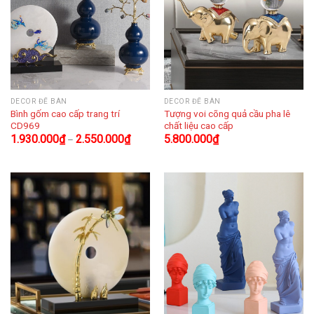
DECOR ĐỂ BÀN
DECOR ĐỂ BÀN
Bình gốm cao cấp trang trí
Tượng voi cõng quả cầu pha lê
CD969
chất liệu cao cấp
1.930.000
₫
2.550.000
₫
5.800.000
₫
–