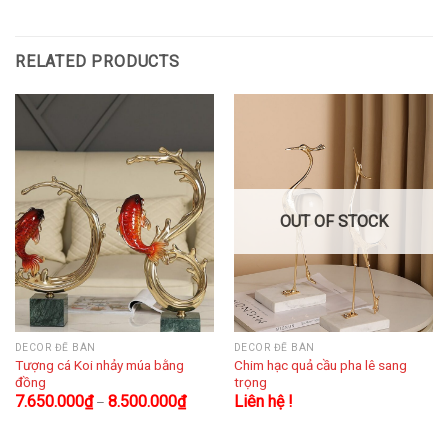
RELATED PRODUCTS
OUT OF STOCK
DECOR ĐỂ BÀN
DECOR ĐỂ BÀN
Tượng cá Koi nhảy múa bằng
Chim hạc quả cầu pha lê sang
đồng
trọng
7.650.000
₫
8.500.000
₫
Liên hệ !
–