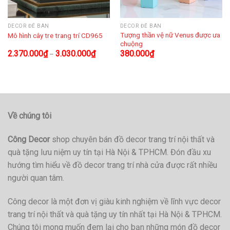
DECOR ĐỂ BÀN
DECOR ĐỂ BÀN
Tượng thần vệ nữ Venus được ưa
Mô hình cây tre trang trí CD965
chuộng
2.370.000
₫
3.030.000
₫
380.000
₫
–
Về chúng tôi
Công Decor
shop chuyên bán đồ decor trang trí nội thất và
quà tặng lưu niệm uy tín tại Hà Nội & TPHCM. Đón đầu xu
hướng tìm hiểu về đồ decor trang trí nhà cửa được rất nhiều
người quan tâm.
Công decor là một đơn vị giàu kinh nghiệm về lĩnh vực decor
trang trí nội thất và quà tặng uy tín nhất tại Hà Nội & TPHCM.
Chúng tôi mong muốn đem lại cho bạn những món đồ decor