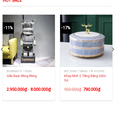
HOT SALE
-11%
-17%
BEARBRICK 1000%
MÔ HÌNH TRANG TRÍ PHÒNG
Khay Mứt 2 Tầng Bằng Gốm
Gấu Bear Bling Bling
Sứ
2.950.000
₫
8.000.000
₫
950.000
₫
790.000
₫
–