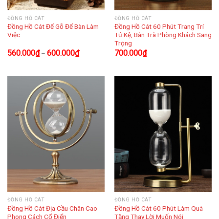
ĐỒNG HỒ CÁT
ĐỒNG HỒ CÁT
Đồng Hồ Cát Đế Gỗ Để Bàn Làm
Đồng Hồ Cát 60 Phút Trang Trí
Việc
Tủ Kệ, Bàn Trà Phòng Khách Sang
Trọng
560.000
₫
600.000
₫
700.000
₫
–
ĐỒNG HỒ CÁT
ĐỒNG HỒ CÁT
Đồng Hồ Cát Địa Cầu Chân Cao
Đồng Hồ Cát 60 Phút Làm Quà
Phong Cách Cổ Điển
Tặng Thay Lời Muốn Nói