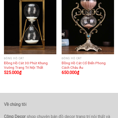
ĐỒNG HỒ CÁT
ĐỒNG HỒ CÁT
Đồng Hồ Cát 30 Phút Khung
Đồng Hồ Cát Cổ Điển Phong
Vuông Trang Trí Nội Thất
Cách Châu Âu
525.000
₫
650.000
₫
Về chúng tôi
Công Decor
shop chuyên bán đồ decor trang trí nội thất và