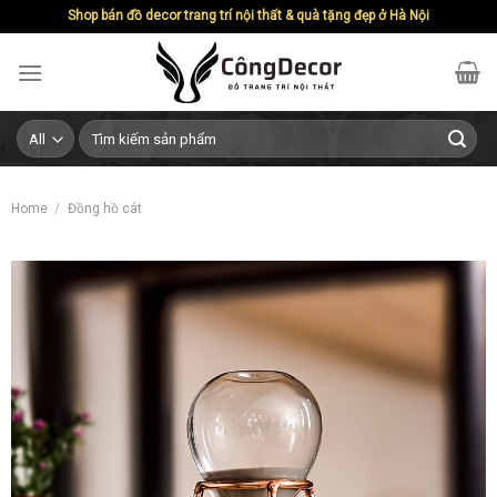
Skip
Shop bán đồ decor trang trí nội thất & quà tặng đẹp ở Hà Nội
to
content
Search
for:
Home
/
Đồng hồ cát