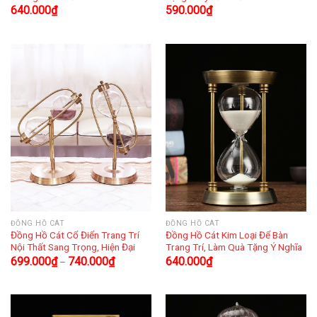
640.000
₫
590.000
₫
ĐỒNG HỒ CÁT
ĐỒNG HỒ CÁT
Đồng Hồ Cát Cổ Điển Trang Trí
Đồng Hồ Cát Kim Loại Để Bàn
Nội Thất Sang Trọng, Hiện Đại
Trang Trí, Làm Quà Tặng Ý Nghĩa
699.000
₫
740.000
₫
640.000
₫
–