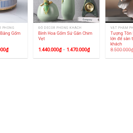
Í PHÒNG
ĐỒ DECOR PHÒNG KHÁCH
VẬT PHẨM P
g Bằng Gốm
Bình Hoa Gốm Sứ Gắn Chim
Tượng Tôn 
Vẹt
lớn để sàn 
khách
000
₫
1.440.000
₫
1.470.000
₫
8.500.000
–