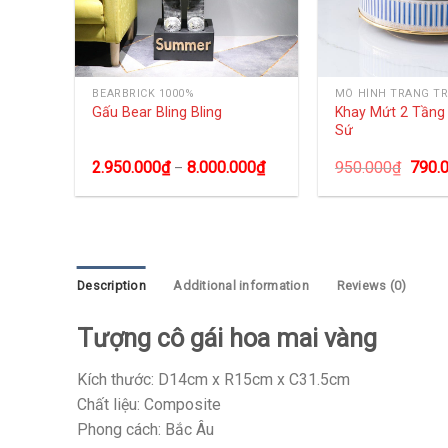
BEARBRICK 1000%
MÔ HÌNH TRANG TR
ng
Khay Mứt 2 Tần
Gấu Bear Bling Bling
Sứ
0
₫
2.950.000
₫
8.000.000
₫
950.000
₫
790.
–
Description
Additional information
Reviews (0)
Tượng cô gái hoa mai vàng
Kích thước: D14cm x R15cm x C31.5cm
Chất liệu: Composite
Phong cách: Bắc Âu