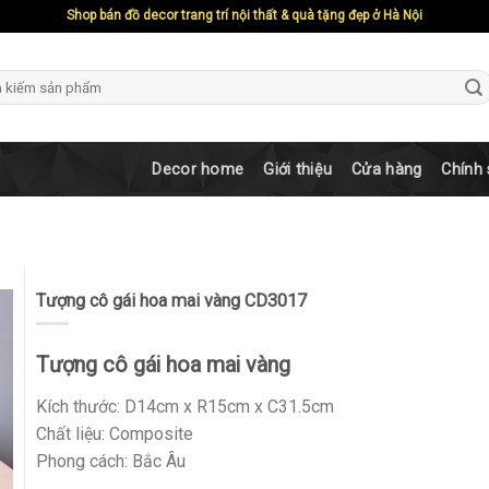
Shop bán đồ decor trang trí nội thất & quà tặng đẹp ở Hà Nội
ch
Decor home
Giới thiệu
Cửa hàng
Chính
Tượng cô gái hoa mai vàng CD3017
Tượng cô gái hoa mai vàng
Kích thước: D14cm x R15cm x C31.5cm
Chất liệu: Composite
Phong cách: Bắc Âu