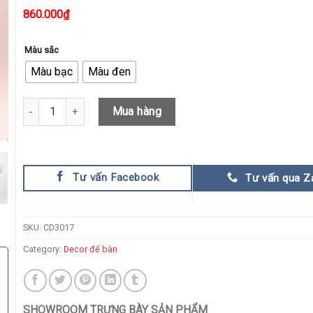
860.000
₫
Màu sắc
Màu bạc
Màu đen
Tượng cô gái hoa mai vàng CD3017 quantity
Mua hàng
Tư vấn Facebook
Tư vấn qua Z
SKU:
CD3017
Category:
Decor để bàn
SHOWROOM TRƯNG BÀY SẢN PHẨM