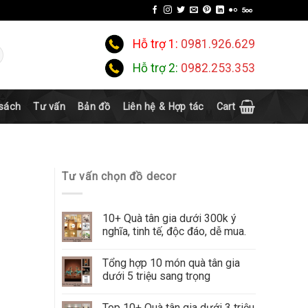
Hỗ trợ 1:
0981.926.629
Hỗ trợ 2:
0982.253.353
 sách
Tư vấn
Bản đồ
Liên hệ & Hợp tác
Cart
Tư vấn chọn đồ decor
10+ Quà tân gia dưới 300k ý
nghĩa, tinh tế, độc đáo, dễ mua.
Tổng hợp 10 món quà tân gia
dưới 5 triệu sang trọng
Top 10+ Quà tân gia dưới 3 triệu