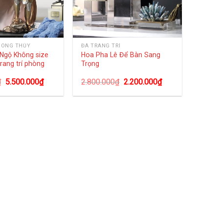
HONG THỦY
ĐÁ TRANG TRÍ
Ngộ Không size
Hoa Pha Lê Để Bàn Sang
trang trí phòng
Trọng
₫
5.500.000
₫
2.800.000
₫
2.200.000
₫