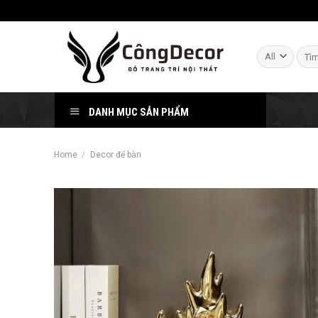
Skip
to
content
Sear
for:
DANH MỤC SẢN PHẨM
Home
/
Decor để bàn