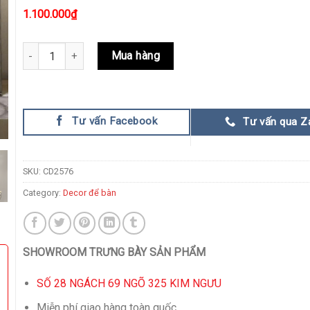
1.100.000
₫
Ngọn Lửa Bất Diệt quantity
Mua hàng
Tư vấn Facebook
Tư vấn qua Z
SKU:
CD2576
Category:
Decor để bàn
SHOWROOM TRƯNG BÀY SẢN PHẨM
SỐ 28 NGÁCH 69 NGÕ 325 KIM NGƯU
Miễn phí giao hàng toàn quốc