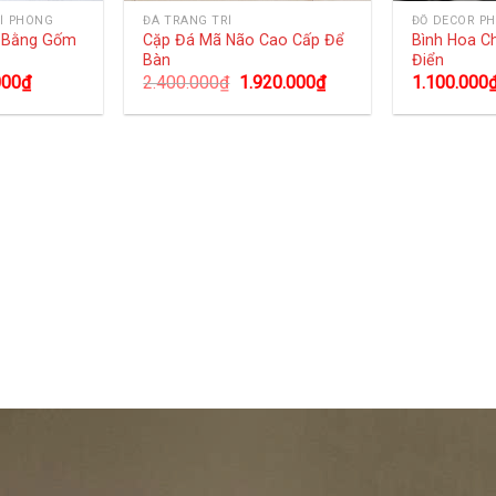
Í PHÒNG
ĐÁ TRANG TRÍ
ĐỒ DECOR P
g Bằng Gốm
Cặp Đá Mã Não Cao Cấp Để
Bình Hoa C
Bàn
Điển
000
₫
2.400.000
₫
1.920.000
₫
1.100.000