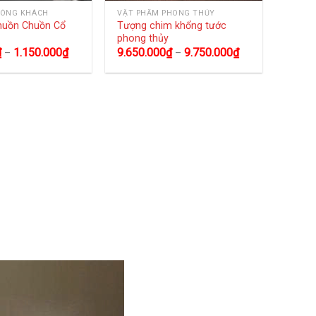
HÒNG KHÁCH
VẬT PHẨM PHONG THỦY
huồn Chuồn Cổ
Tượng chim khổng tước
phong thủy
₫
1.150.000
₫
9.650.000
₫
9.750.000
₫
–
–