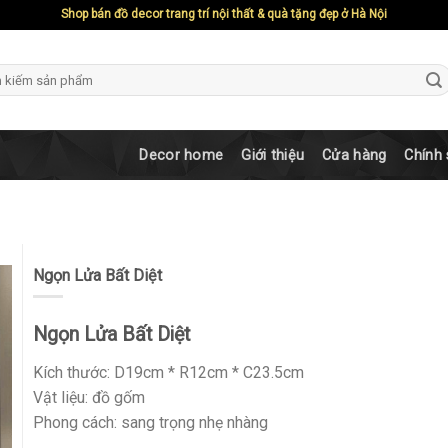
Shop bán đồ decor trang trí nội thất & quà tặng đẹp ở Hà Nội
ch
Decor home
Giới thiệu
Cửa hàng
Chính
Ngọn Lửa Bất Diệt
Ngọn Lửa Bất Diệt
Kích thước: D19cm * R12cm * C23.5cm
Vật liệu: đồ gốm
Phong cách: sang trọng nhẹ nhàng