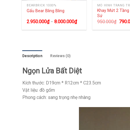
BEARBRICK 1000%
MÔ HÌNH TRANG TR
size
Khay Mứt 2 Tần
Gấu Bear Bling Bling
Sứ
0
₫
2.950.000
₫
8.000.000
₫
950.000
₫
790.
–
Description
Reviews (0)
Ngọn Lửa Bất Diệt
Kích thước: D19cm * R12cm * C23.5cm
Vật liệu: đồ gốm
Phong cách: sang trọng nhẹ nhàng