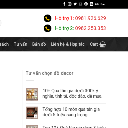
Hỗ trợ 1:
0981.926.629
Hỗ trợ 2:
0982.253.353
 sách
Tư vấn
Bản đồ
Liên hệ & Hợp tác
Cart
Tư vấn chọn đồ decor
10+ Quà tân gia dưới 300k ý
nghĩa, tinh tế, độc đáo, dễ mua.
Tổng hợp 10 món quà tân gia
dưới 5 triệu sang trọng
Top 10+ Quà tân gia dưới 3 triệu