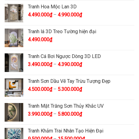
Tranh Hoa Mộc Lan 3D
4.490.000
₫
–
4.990.000
₫
Tranh lá 3D Treo Tường hiện đại
4.490.000
₫
Tranh Cá Bơi Ngược Dòng 3D LED
3.490.000
₫
–
4.390.000
₫
Tranh Sơn Dầu Vẽ Tay Trừu Tượng Đẹp
4.500.000
₫
–
5.300.000
₫
Tranh Mặt Trăng Sơn Thủy Khắc UV
3.990.000
₫
–
5.800.000
₫
Tranh Khảm Trai Nhân Tạo Hiện Đại
9.500.000
₫
–
15.500.000
₫