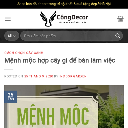
Skip
Shop bán đồ decor trang trí nội thất & quà tặng đẹp ở Hà Nội
to
content
Search
for:
CÁCH CHỌN CÂY CẢNH
Mệnh mộc hợp cây gì để bàn làm việc
POSTED ON
25 THÁNG 9, 2020
BY
INDOOR GARDEN
25
Th9