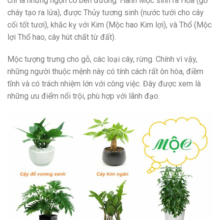
chỉ là những ngọn cỏ bên đường. Hành Mộc sinh ra Hỏa (gỗ
cháy tạo ra lửa), được Thủy tương sinh (nước tưới cho cây
cối tốt tươi), khắc kỵ với Kim (Mộc hao Kim lợi), và Thổ (Mộc
lợi Thổ hao, cây hút chất từ đất).
Mộc tượng trưng cho gỗ, các loại cây, rừng. Chính vì vậy,
những người thuộc mệnh này có tính cách rất ôn hòa, điềm
tĩnh và có trách nhiệm lớn với công việc. Đây được xem là
những ưu điểm nổi trội, phù hợp với lãnh đạo.