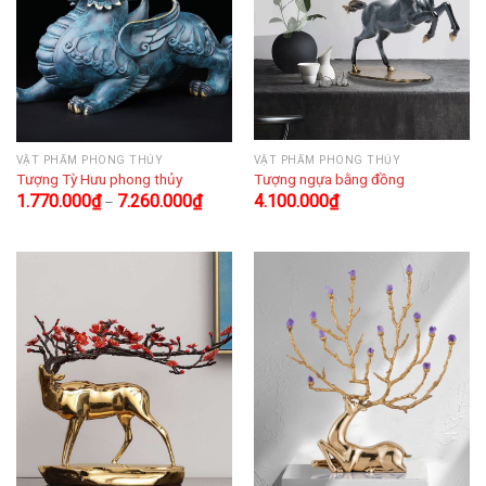
VẬT PHẨM PHONG THỦY
VẬT PHẨM PHONG THỦY
Tượng Tỳ Hưu phong thủy
Tượng ngựa bằng đồng
1.770.000
₫
7.260.000
₫
4.100.000
₫
–