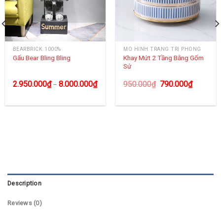
BEARBRICK 1000%
MÔ HÌNH TRANG TRÍ PHÒNG
Khay Mứt 2 Tầng Bằng Gốm
Gấu Bear Bling Bling
Sứ
2.950.000
₫
8.000.000
₫
950.000
₫
790.000
₫
–
Description
Reviews (0)