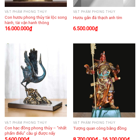
VẬT PHẨM PHONG THỦY
VẬT PHẨM PHONG THỦY
Con hươu phong thủy tài lộc song
Hươu gắn đá thạch anh tím
hành, tài vận hanh thông
16.000.000
₫
6.500.000
₫
VẬT PHẨM PHONG THỦY
VẬT PHẨM PHONG THỦY
Con hạc đồng phong thủy – “nhất
Tượng quan công bằng đồng
phẩm điểu” cầu gì được nấy
5.600.000
₫
8.700.000
₫
16.100.000
₫
–