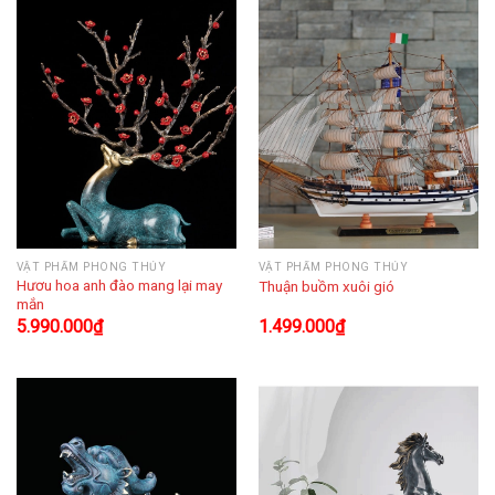
VẬT PHẨM PHONG THỦY
VẬT PHẨM PHONG THỦY
Hươu hoa anh đào mang lại may
Thuận buồm xuôi gió
mắn
5.990.000
₫
1.499.000
₫