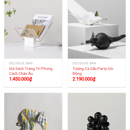
DECOR ĐỂ BÀN
DECOR ĐỂ BÀN
Giá Sách Trang Trí Phong
Tượng Cá Sấu Party Sôi
Cách Châu Âu
Động
1.450.000
₫
2.190.000
₫