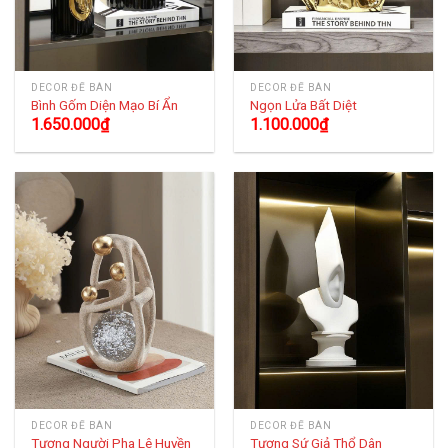
DECOR ĐỂ BÀN
DECOR ĐỂ BÀN
Bình Gốm Diện Mạo Bí Ẩn
Ngọn Lửa Bất Diệt
1.650.000
₫
1.100.000
₫
DECOR ĐỂ BÀN
DECOR ĐỂ BÀN
Tượng Người Pha Lê Huyền
Tượng Sứ Giả Thổ Dân