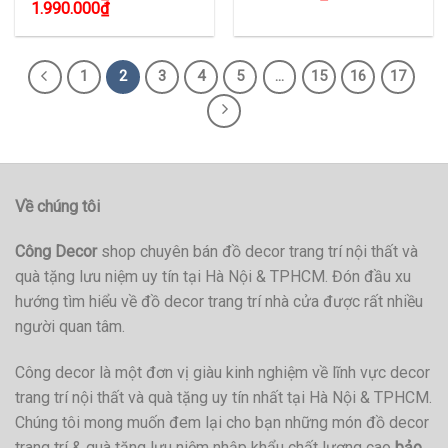
1.990.000
₫
1
2
3
4
5
…
15
16
17
Về chúng tôi
Công Decor
shop chuyên bán đồ decor trang trí nội thất và
quà tặng lưu niệm uy tín tại Hà Nội & TPHCM. Đón đầu xu
hướng tìm hiểu về đồ decor trang trí nhà cửa được rất nhiều
người quan tâm.
Công decor là một đơn vị giàu kinh nghiệm về lĩnh vực decor
trang trí nội thất và quà tặng uy tín nhất tại Hà Nội & TPHCM.
Chúng tôi mong muốn đem lại cho bạn những món đồ decor
trang trí & quà tặng lưu niệm nhập khẩu chất lượng cao
bảo