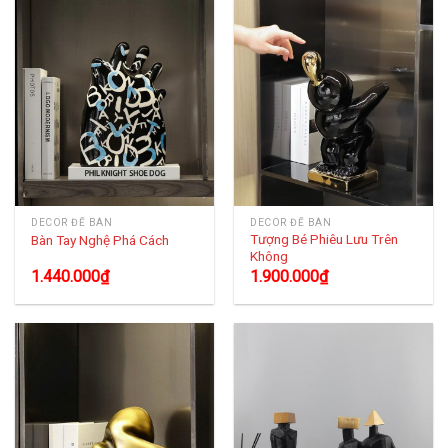
DECOR ĐỂ BÀN
DECOR ĐỂ BÀN
Tượng Bé Phiêu Lưu Trên
Bàn Tay Nghệ Phá Cách
Không
1.440.000
₫
1.900.000
₫