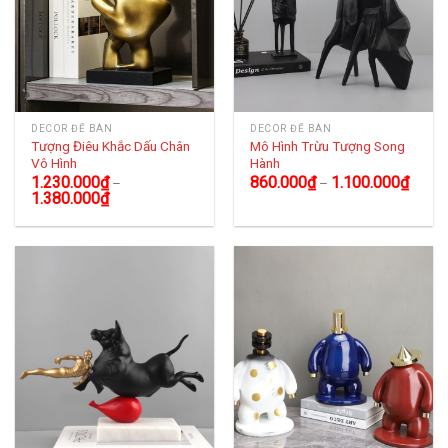
DECOR ĐỂ BÀN
DECOR ĐỂ BÀN
Tượng Điêu Khắc Dấu Chân
Mô Hình Trừu Tượng Song
Vô Hình
Hành
1.230.000
₫
860.000
₫
1.100.000
₫
–
–
1.380.000
₫