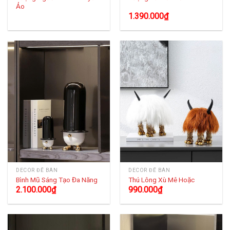
Ảo
1.390.000
₫
DECOR ĐỂ BÀN
DECOR ĐỂ BÀN
Bình Mũ Sáng Tạo Đa Năng
Thú Lông Xù Mê Hoặc
2.100.000
₫
990.000
₫