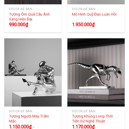
DECOR ĐỂ BÀN
DECOR ĐỂ BÀN
Tượng Ôm Quả Cầu Ánh
Mô Hình Quỹ Đạo Luân Hồi
Sáng Hiện Đại
990.000
₫
1.950.000
₫
DECOR ĐỂ BÀN
DECOR ĐỂ BÀN
Tượng Người Máy Trầm
Tượng Khủng Long Thời
Mặc
Tiền Sử Nghệ Thuật
1.150.000
₫
1.170.000
₫
–