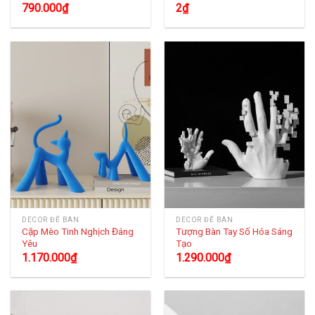
790.000
₫
2
₫
DECOR ĐỂ BÀN
DECOR ĐỂ BÀN
Cặp Mèo Tinh Nghịch Đáng
Tượng Bàn Tay Số Hóa Sáng
Yêu
Tạo
1.170.000
₫
1.290.000
₫