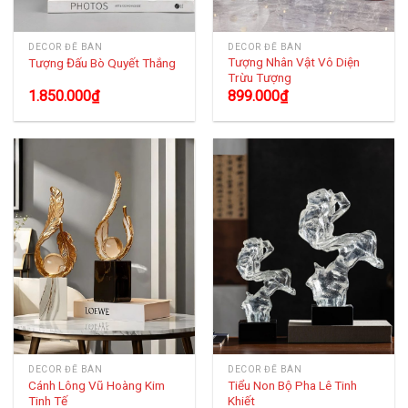
DECOR ĐỂ BÀN
DECOR ĐỂ BÀN
Tượng Nhân Vật Vô Diện
Tượng Đấu Bò Quyết Thắng
Trừu Tượng
1.850.000
₫
899.000
₫
DECOR ĐỂ BÀN
DECOR ĐỂ BÀN
Cánh Lông Vũ Hoàng Kim
Tiểu Non Bộ Pha Lê Tinh
Tinh Tế
Khiết