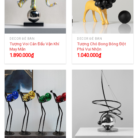
DECOR ĐỂ BÀN
DECOR ĐỂ BÀN
Tượng Voi Cân Đẩu Vận Khí
Tượng Chó Bong Bóng Đột
May Mắn
Phá Vui Nhộn
1.890.000
₫
1.040.000
₫