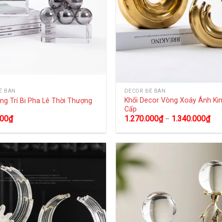
Ể BÀN
DECOR ĐỂ BÀN
Khối Decor Vòng Xoáy Ánh K
ang Trí Bi Pha Lê Thời Thượng
Cấp
000
₫
1.270.000
₫
1.340.000
₫
–