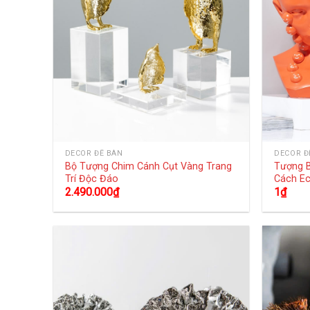
DECOR ĐỂ BÀN
DECOR Đ
Bộ Tượng Chim Cánh Cụt Vàng Trang
Tượng 
Trí Độc Đáo
Cách E
2.490.000
₫
1
₫