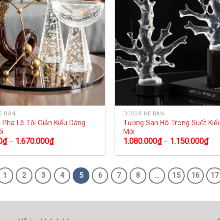
Ể BÀN
DECOR ĐỂ BÀN
 Pha Lê Tối Giản Kiểu Dáng
Tượng San Hô Trong Suốt Kiể
ối
Mới
0
₫
1.670.000
₫
1.080.000
₫
1.150.000
₫
–
–
1
2
3
4
5
6
7
8
…
15
16
17