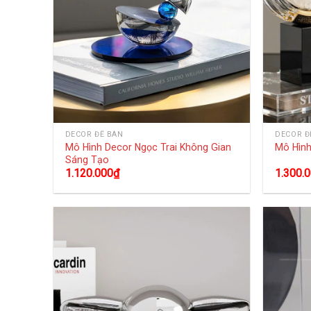
DECOR ĐỂ BÀN
DECOR Đ
Mô Hình Decor Ngọc Trai Không Gian
Mô Hình
Sáng Tạo
1.120.000
₫
1.300.