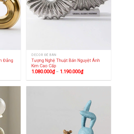
DECOR ĐỂ BÀN
im Đẳng
Tượng Nghệ Thuật Bán Nguyệt Ánh
Kim Cao Cấp
1.080.000
₫
1.190.000
₫
–