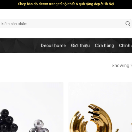
Shop bán đồ decor trang trí nội thất & quà tặng đẹp ở Hà Nội
ch
Decor home
Giới thiệu
Cửa hàng
Chính
Showing 