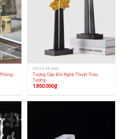
DECOR ĐỂ BÀN
 Phóng
Tượng Cặp Đôi Nghệ Thuật Trừu
Tượng
1.850.000
₫