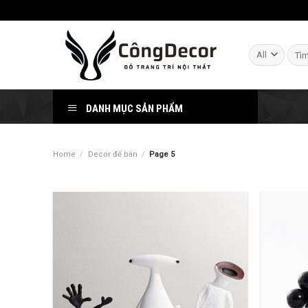
Skip
to
content
Sear
for:
DANH MỤC SẢN PHẨM
Home
/
Decor để bàn
/
Page 5