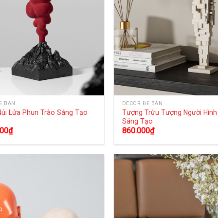
Ể BÀN
DECOR ĐỂ BÀN
úi Lửa Phun Trào Sáng Tạo
Tượng Trừu Tượng Người Hình
á
Sáng Tạo
000
₫
860.000
₫