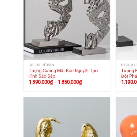
DECOR ĐỂ BÀN
DECOR Đ
Tượng Gương Mặt Bán Nguyệt Tạo
Tượng N
Hình Sắc Sảo
Đột Ph
1.390.000
₫
1.850.000
₫
1.190.
–