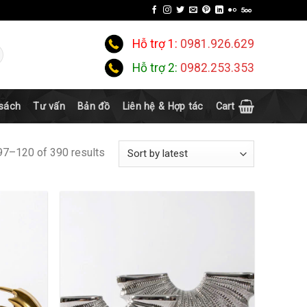
Hỗ trợ 1:
0981.926.629
Hỗ trợ 2:
0982.253.353
 sách
Tư vấn
Bản đồ
Liên hệ & Hợp tác
Cart
97–120 of 390 results