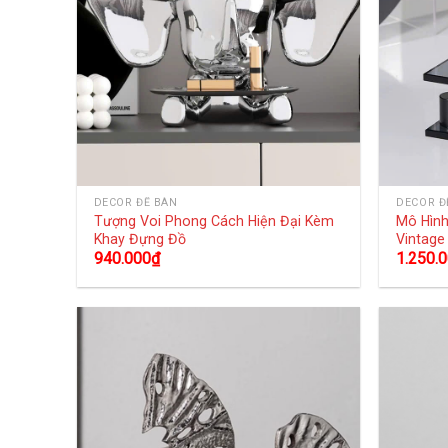
DECOR ĐỂ BÀN
DECOR Đ
Tượng Voi Phong Cách Hiện Đại Kèm
Mô Hình
Khay Đựng Đồ
Vintage
940.000
₫
1.250.