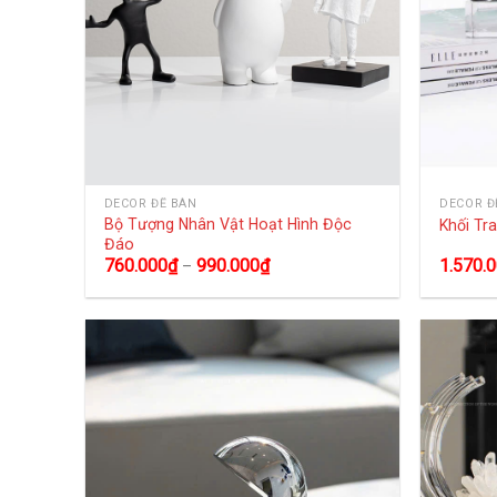
DECOR ĐỂ BÀN
DECOR Đ
Bộ Tượng Nhân Vật Hoạt Hình Độc
Khối Tr
Đáo
760.000
₫
990.000
₫
1.570.
–