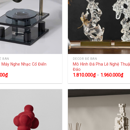
Ể BÀN
DECOR ĐỂ BÀN
 Máy Nghe Nhạc Cổ Điển
Mô Hình Đá Pha Lê Nghệ Thuậ
Đáo
000
₫
1.810.000
₫
1.960.000
₫
–