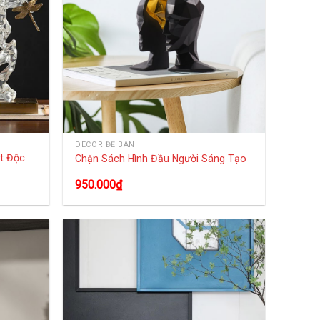
DECOR ĐỂ BÀN
t Độc
Chặn Sách Hình Đầu Người Sáng Tạo
950.000
₫