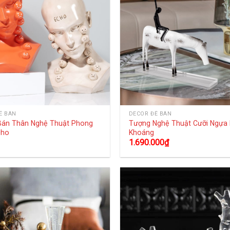
Ể BÀN
DECOR ĐỂ BÀN
Bán Thân Nghệ Thuật Phong
Tượng Nghệ Thuật Cưỡi Ngựa
cho
Khoáng
1.690.000
₫