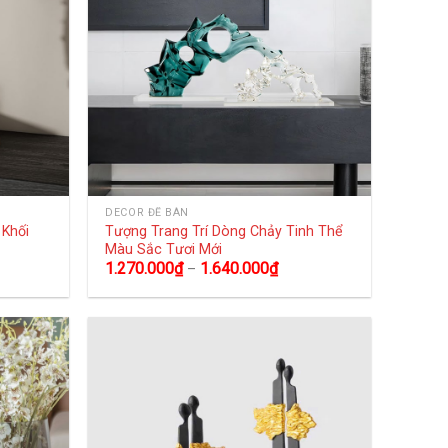
DECOR ĐỂ BÀN
 Khối
Tượng Trang Trí Dòng Chảy Tinh Thể
Màu Sắc Tươi Mới
1.270.000
₫
1.640.000
₫
–