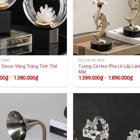
Ể BÀN
DECOR ĐỂ BÀN
Tượng Cá Heo Pha Lê Lấp Lán
 Decor Vầng Trăng Tinh Thể
Mắt
000
₫
1.380.000
₫
1.599.000
₫
1.890.000
₫
–
–