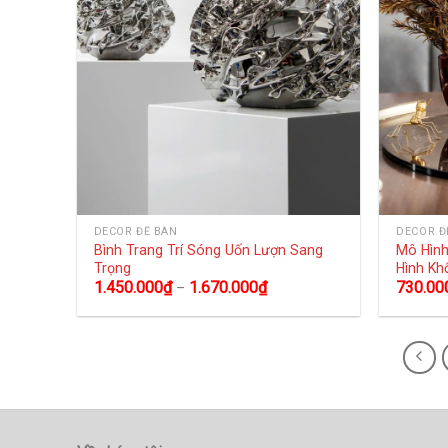
DECOR ĐỂ BÀN
DECOR Đ
Bình Trang Trí Sóng Uốn Lượn Sang
Mô Hình
Trọng
Hình Kh
1.450.000
₫
1.670.000
₫
730.00
–