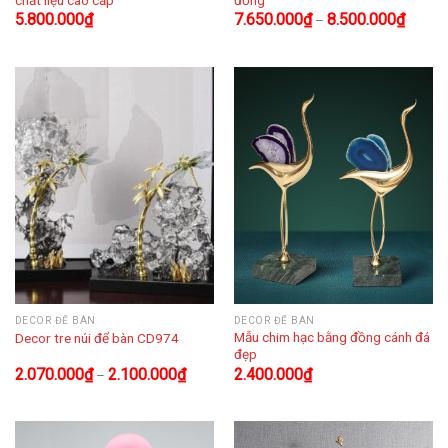
5.800.000
₫
7.650.000
₫
8.500.000
₫
–
DECOR ĐỂ BÀN
DECOR ĐỂ BÀN
Mẫu chim hạc bằng đồng cánh đá
Decor tre núi để bàn CD974
đẹp
2.070.000
₫
2.100.000
₫
2.400.000
₫
–