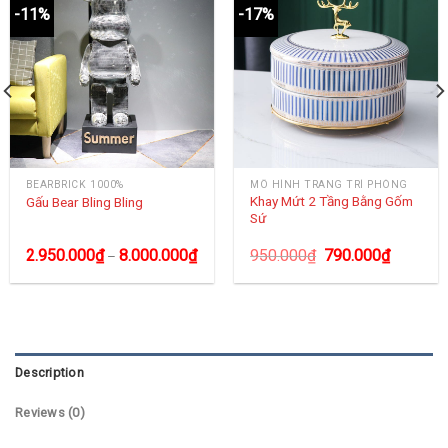
-11%
-17%
BEARBRICK 1000%
MÔ HÌNH TRANG TRÍ PHÒNG
Khay Mứt 2 Tầng Bằng Gốm
Gấu Bear Bling Bling
Sứ
2.950.000
₫
8.000.000
₫
950.000
₫
790.000
₫
–
Description
Reviews (0)