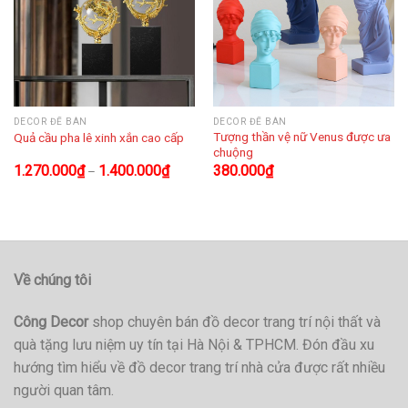
DECOR ĐỂ BÀN
DECOR ĐỂ BÀN
Tượng thần vệ nữ Venus được ưa
Quả cầu pha lê xinh xắn cao cấp
chuộng
1.270.000
₫
1.400.000
₫
380.000
₫
–
Về chúng tôi
Công Decor
shop chuyên bán đồ decor trang trí nội thất và
quà tặng lưu niệm uy tín tại Hà Nội & TPHCM. Đón đầu xu
hướng tìm hiểu về đồ decor trang trí nhà cửa được rất nhiều
người quan tâm.