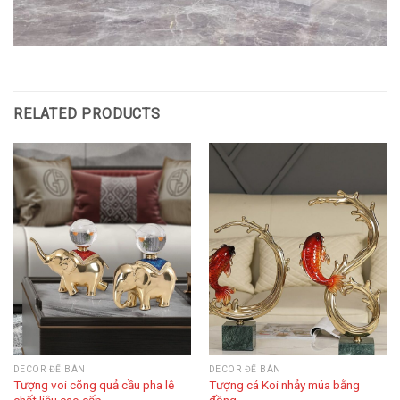
RELATED PRODUCTS
DECOR ĐỂ BÀN
DECOR ĐỂ BÀN
Tượng voi cõng quả cầu pha lê
Tượng cá Koi nhảy múa bằng
chất liệu cao cấp
đồng