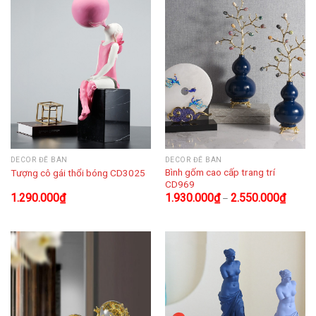
DECOR ĐỂ BÀN
DECOR ĐỂ BÀN
Bình gốm cao cấp trang trí
Tượng cô gái thổi bóng CD3025
CD969
1.290.000
₫
1.930.000
₫
2.550.000
₫
–