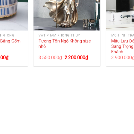
Í PHÒNG
VẬT PHẨM PHONG THỦY
MÔ HÌNH TR
g Bằng Gốm
Tượng Tôn Ngộ Không size
Mẫu Lựu Đ
nhỏ
Sang Trọng
Khách
000
₫
3.550.000
₫
2.200.000
₫
3.900.000