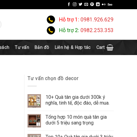
Hỗ trợ 1:
0981.926.629
Hỗ trợ 2:
0982.253.353
 sách
Tư vấn
Bản đồ
Liên hệ & Hợp tác
Cart
Tư vấn chọn đồ decor
10+ Quà tân gia dưới 300k ý
nghĩa, tinh tế, độc đáo, dễ mua.
Tổng hợp 10 món quà tân gia
dưới 5 triệu sang trọng
Top 10+ Quà tân gia dưới 3 triệu