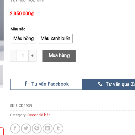
2.350.000
₫
Màu sắc
Màu hồng
Màu xanh biển
Tượng Thiên Nga Nghệ Thuật quantity
Mua hàng
Tư vấn Facebook
Tư vấn qua Z
SKU:
CD1909
Category:
Decor để bàn