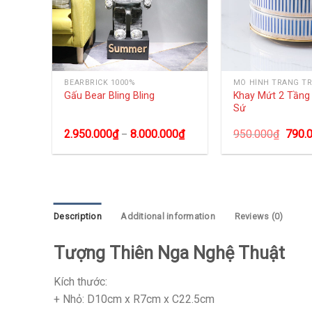
NG
BEARBRICK 1000%
MÔ HÌNH TRANG TR
Khay Mứt 2 Tần
Gấu Bear Bling Bling
Sứ
2.950.000
₫
8.000.000
₫
950.000
₫
790.
–
Description
Additional information
Reviews (0)
Tượng Thiên Nga Nghệ Thuật
Kích thước:
+ Nhỏ: D10cm x R7cm x C22.5cm