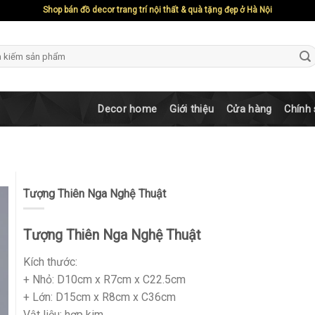
Shop bán đồ decor trang trí nội thất & quà tặng đẹp ở Hà Nội
ch
Decor home
Giới thiệu
Cửa hàng
Chính
Tượng Thiên Nga Nghệ Thuật
Tượng Thiên Nga Nghệ Thuật
Kích thước:
+ Nhỏ: D10cm x R7cm x C22.5cm
+ Lớn: D15cm x R8cm x C36cm
Vật liệu: hợp kim