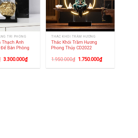
ANG TRÍ PHÒNG
THÁC KHÓI TRẦM HƯƠNG
á Thạch Anh
Thác Khói Trầm Hương
 Để Bàn Phòng
Phong Thủy CD2022
₫
3.300.000
₫
1.950.000
₫
1.750.000
₫