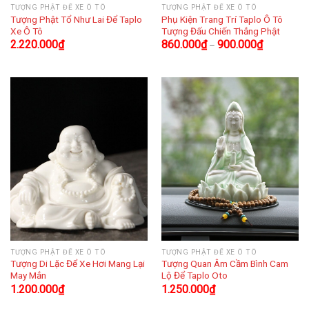
TƯỢNG PHẬT ĐỂ XE Ô TÔ
TƯỢNG PHẬT ĐỂ XE Ô TÔ
Tượng Phật Tổ Như Lai Để Taplo
Phụ Kiện Trang Trí Taplo Ô Tô
Xe Ô Tô
Tượng Đấu Chiến Thắng Phật
2.220.000
₫
860.000
₫
900.000
₫
–
TƯỢNG PHẬT ĐỂ XE Ô TÔ
TƯỢNG PHẬT ĐỂ XE Ô TÔ
Tượng Di Lặc Để Xe Hơi Mang Lại
Tượng Quan Âm Cầm Bình Cam
May Mắn
Lộ Để Taplo Oto
1.200.000
₫
1.250.000
₫