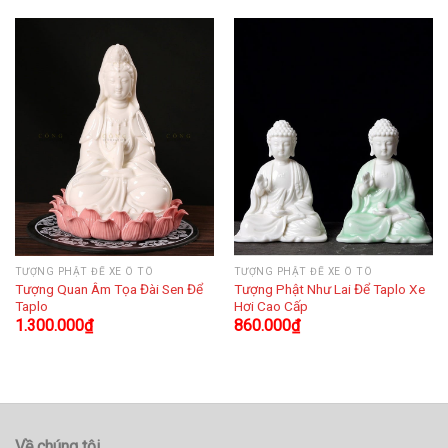
TƯỢNG PHẬT ĐỂ XE Ô TÔ
TƯỢNG PHẬT ĐỂ XE Ô TÔ
Tượng Quan Âm Tọa Đài Sen Để
Tượng Phật Như Lai Để Taplo Xe
Taplo
Hơi Cao Cấp
1.300.000
₫
860.000
₫
Về chúng tôi