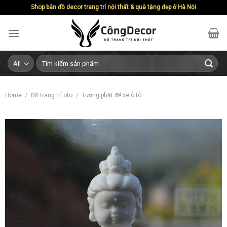
Skip
Shop bán đồ decor trang trí nội thất & quà tặng đẹp ở Hà Nội
to
content
Search
for:
Home
/
Đồ trang trí oto
/
Tượng phật để xe ô tô