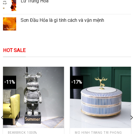
Lư Trung Hỏa
Sơn Đầu Hỏa là gì tính cách và vận mệnh
HOT SALE
-11%
-17%
BEARBRICK 1000%
MÔ HÌNH TRANG TRÍ PHÒNG