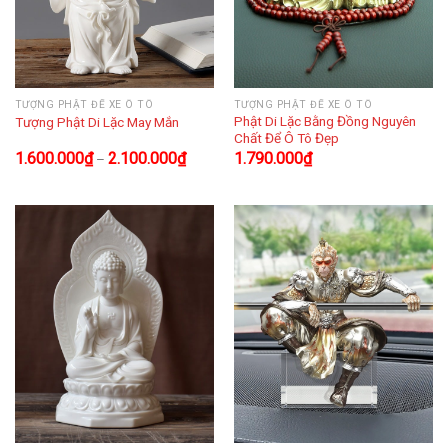
TƯỢNG PHẬT ĐỂ XE Ô TÔ
TƯỢNG PHẬT ĐỂ XE Ô TÔ
Phật Di Lặc Bằng Đồng Nguyên
Tượng Phật Di Lặc May Mắn
Chất Để Ô Tô Đẹp
1.600.000
₫
2.100.000
₫
1.790.000
₫
–