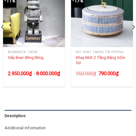
-11%
-17%
BEARBRICK 1000%
MÔ HÌNH TRANG TRÍ PHÒNG
Khay Mứt 2 Tầng Bằng Gốm
Gấu Bear Bling Bling
Sứ
2.950.000
₫
8.000.000
₫
950.000
₫
790.000
₫
–
Description
Additional information