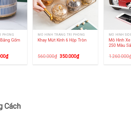
Í PHÒNG
MÔ HÌNH TRANG TRÍ PHÒNG
MÔ HÌNH SID
g Bằng Gốm
Mô Hình Xe
Khay Mứt Kính 6 Hộp Tròn
250 Màu Sắ
000
₫
560.000
₫
350.000
₫
1.260.000
g Cách