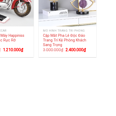
ECAR
MÔ HÌNH TRANG TRÍ PHÒNG
 Máy Happiniss
Cặp Mắt Pha Lê Độc Đáo
c Rực Rỡ
Trang Trí Kệ Phòng Khách
Sang Trọng
₫
1.210.000
₫
3.000.000
₫
2.400.000
₫