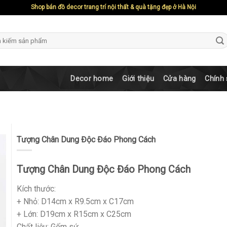
Shop bán đồ decor trang trí nội thất & quà tặng đẹp ở Hà Nội
ch
Decor home
Giới thiệu
Cửa hàng
Chính
Tượng Chân Dung Độc Đáo Phong Cách
Tượng Chân Dung Độc Đáo Phong Cách
Kích thước:
+ Nhỏ: D14cm x R9.5cm x C17cm
+ Lớn: D19cm x R15cm x C25cm
Chất liệu: Gốm sứ