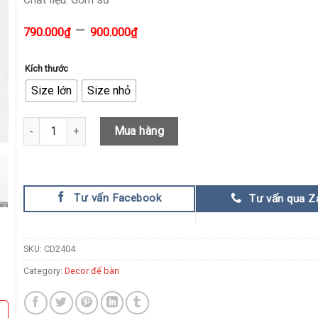
–
790.000
₫
900.000
₫
Kích thước
Size lớn
Size nhỏ
Tượng Chân Dung Độc Đáo Phong Cách quantity
Mua hàng
Tư vấn Facebook
Tư vấn qua Z
SKU:
CD2404
Category:
Decor để bàn