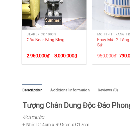
BEARBRICK 1000%
MÔ HÌNH TRANG TR
 đá
Khay Mứt 2 Tần
Gấu Bear Bling Bling
Sứ
0
₫
2.950.000
₫
8.000.000
₫
950.000
₫
790.
–
Description
Additional information
Reviews (0)
Tượng Chân Dung Độc Đáo Phon
Kích thước:
+ Nhỏ: D14cm x R9.5cm x C17cm