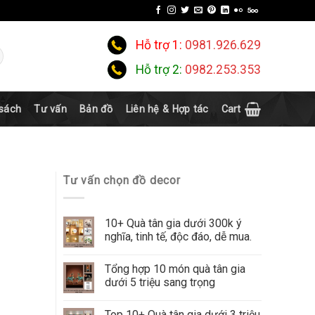
Hỗ trợ 1:
0981.926.629
Hỗ trợ 2:
0982.253.353
 sách
Tư vấn
Bản đồ
Liên hệ & Hợp tác
Cart
Tư vấn chọn đồ decor
10+ Quà tân gia dưới 300k ý
nghĩa, tinh tế, độc đáo, dễ mua.
Tổng hợp 10 món quà tân gia
dưới 5 triệu sang trọng
Top 10+ Quà tân gia dưới 3 triệu