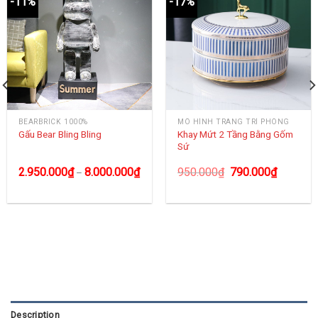
-11%
-17%
BEARBRICK 1000%
MÔ HÌNH TRANG TRÍ PHÒNG
Khay Mứt 2 Tầng Bằng Gốm
Gấu Bear Bling Bling
Sứ
2.950.000
₫
8.000.000
₫
950.000
₫
790.000
₫
–
Description