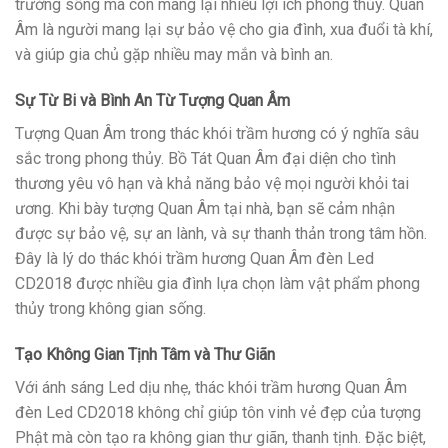
trường sống mà còn mang lại nhiều lợi ích phong thủy. Quan
Âm là người mang lại sự bảo vệ cho gia đình, xua đuổi tà khí,
và giúp gia chủ gặp nhiều may mắn và bình an.
Sự Từ Bi và Bình An Từ Tượng Quan Âm
Tượng Quan Âm trong thác khói trầm hương có ý nghĩa sâu
sắc trong phong thủy. Bồ Tát Quan Âm đại diện cho tình
thương yêu vô hạn và khả năng bảo vệ mọi người khỏi tai
ương. Khi bày tượng Quan Âm tại nhà, bạn sẽ cảm nhận
được sự bảo vệ, sự an lành, và sự thanh thản trong tâm hồn.
Đây là lý do thác khói trầm hương Quan Âm đèn Led
CD2018 được nhiều gia đình lựa chọn làm vật phẩm phong
thủy trong không gian sống.
Tạo Không Gian Tịnh Tâm và Thư Giãn
Với ánh sáng Led dịu nhẹ, thác khói trầm hương Quan Âm
đèn Led CD2018 không chỉ giúp tôn vinh vẻ đẹp của tượng
Phật mà còn tạo ra không gian thư giãn, thanh tịnh. Đặc biệt,