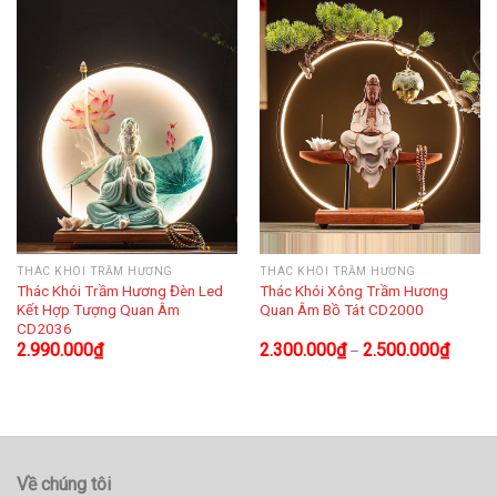
THÁC KHÓI TRẦM HƯƠNG
THÁC KHÓI TRẦM HƯƠNG
Thác Khói Trầm Hương Đèn Led
Thác Khói Xông Trầm Hương
Kết Hợp Tượng Quan Âm
Quan Âm Bồ Tát CD2000
CD2036
2.990.000
₫
2.300.000
₫
2.500.000
₫
–
Về chúng tôi