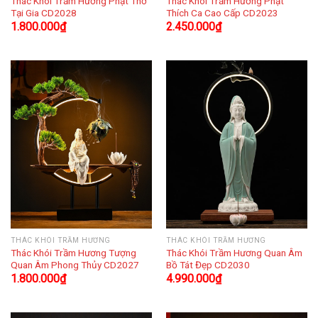
Thác Khói Trầm Hương Phật Thờ
Thác Khói Trầm Hương Phật
Tại Gia CD2028
Thích Ca Cao Cấp CD2023
1.800.000
₫
2.450.000
₫
THÁC KHÓI TRẦM HƯƠNG
THÁC KHÓI TRẦM HƯƠNG
Thác Khói Trầm Hương Tượng
Thác Khói Trầm Hương Quan Âm
Quan Âm Phong Thủy CD2027
Bồ Tát Đẹp CD2030
1.800.000
₫
4.990.000
₫