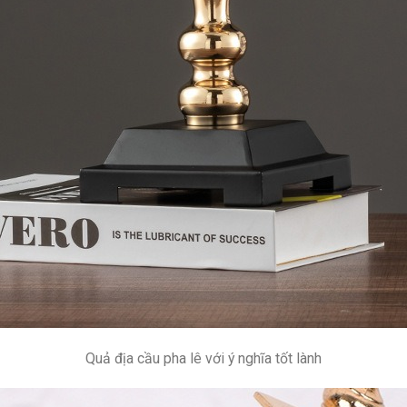
Quả địa cầu pha lê với ý nghĩa tốt lành