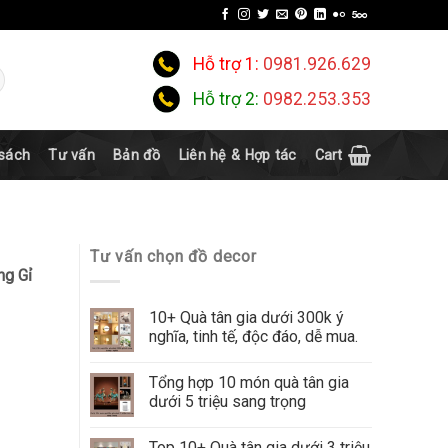
Hỗ trợ 1:
0981.926.629
Hỗ trợ 2:
0982.253.353
 sách
Tư vấn
Bản đồ
Liên hệ & Hợp tác
Cart
Tư vấn chọn đồ decor
ng Gỉ
10+ Quà tân gia dưới 300k ý
nghĩa, tinh tế, độc đáo, dễ mua.
Tổng hợp 10 món quà tân gia
dưới 5 triệu sang trọng
Top 10+ Quà tân gia dưới 3 triệu