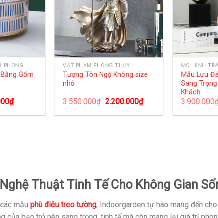
Í PHÒNG
VẬT PHẨM PHONG THỦY
MÔ HÌNH TR
g Bằng Gốm
Tượng Tôn Ngộ Không size
Mẫu Lựu Đ
nhỏ
Sang Trọng
Khách
000
₫
3.550.000
₫
2.200.000
₫
3.900.000
 Nghệ Thuật Tinh Tế Cho Không Gian Số
g các mẫu
phù điêu treo tường
,
Indoorgarden tự hào mang đến ch
ủa bạn trở nên sang trọng, tinh tế mà còn mang lại giá trị phong 