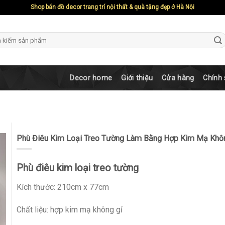
Shop bán đồ decor trang trí nội thất & quà tặng đẹp ở Hà Nội
ch
Decor home
Giới thiệu
Cửa hàng
Chính
Phù Điêu Kim Loại Treo Tường Làm Bằng Hợp Kim Mạ Khô
Phù điêu kim loại treo tường
Kích thước: 210cm x 77cm
Chất liệu: hợp kim mạ không gỉ