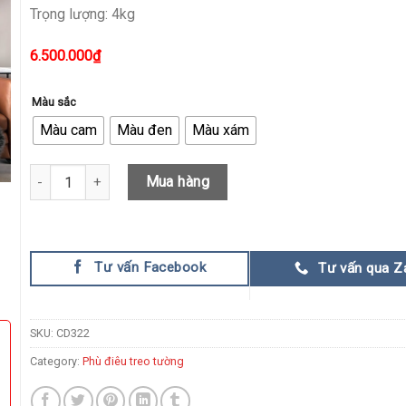
Trọng lượng: 4kg
6.500.000
₫
Màu sắc
Màu cam
Màu đen
Màu xám
Phù Điêu Kim Loại Treo Tường Làm Bằng Hợp Kim Mạ Không Gỉ 
Mua hàng
Tư vấn Facebook
Tư vấn qua Z
SKU:
CD322
Category:
Phù điêu treo tường