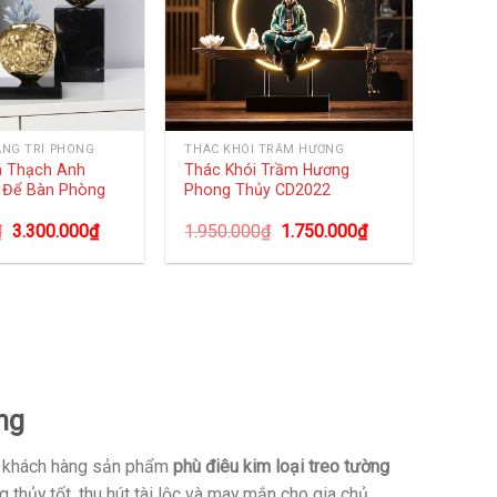
ANG TRÍ PHÒNG
THÁC KHÓI TRẦM HƯƠNG
á Thạch Anh
Thác Khói Trầm Hương
 Để Bàn Phòng
Phong Thủy CD2022
₫
3.300.000
₫
1.950.000
₫
1.750.000
₫
ng
o khách hàng sản phẩm
phù điêu kim loại treo tường
thủy tốt, thu hút tài lộc và may mắn cho gia chủ.