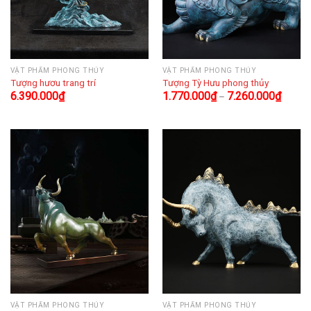
VẬT PHẨM PHONG THỦY
VẬT PHẨM PHONG THỦY
Tượng hươu trang trí
Tượng Tỳ Hưu phong thủy
6.390.000
₫
1.770.000
₫
7.260.000
₫
–
VẬT PHẨM PHONG THỦY
VẬT PHẨM PHONG THỦY