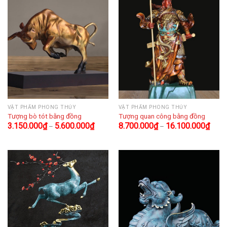
VẬT PHẨM PHONG THỦY
VẬT PHẨM PHONG THỦY
Tượng bò tót bằng đồng
Tượng quan công bằng đồng
3.150.000
₫
5.600.000
₫
8.700.000
₫
16.100.000
₫
–
–