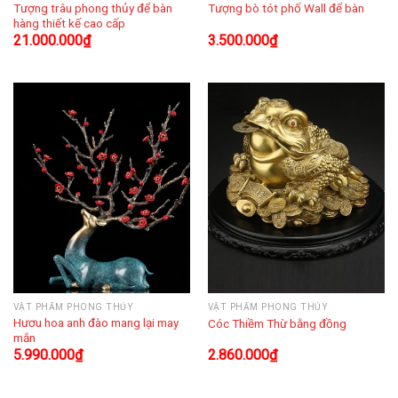
Tượng trâu phong thủy để bàn
Tượng bò tót phố Wall để bàn
hàng thiết kế cao cấp
21.000.000
₫
3.500.000
₫
VẬT PHẨM PHONG THỦY
VẬT PHẨM PHONG THỦY
Hươu hoa anh đào mang lại may
Cóc Thiềm Thừ bằng đồng
mắn
5.990.000
₫
2.860.000
₫