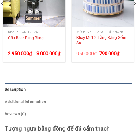
BEARBRICK 1000%
MÔ HÌNH TRANG TRÍ PHÒNG
Khay Mứt 2 Tầng Bằng Gốm
Gấu Bear Bling Bling
Sứ
2.950.000
₫
8.000.000
₫
950.000
₫
790.000
₫
–
Description
Additional information
Reviews (0)
Tượng ngựa bằng đồng đế đá cẩm thạch