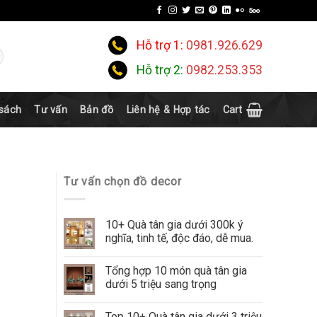
Hỗ trợ 1:
0981.926.629
Hỗ trợ 2:
0982.253.353
 sách
Tư vấn
Bản đồ
Liên hệ & Hợp tác
Cart
Tư vấn chọn đồ decor
10+ Quà tân gia dưới 300k ý
nghĩa, tinh tế, độc đáo, dễ mua.
Tổng hợp 10 món quà tân gia
dưới 5 triệu sang trọng
Top 10+ Quà tân gia dưới 3 triệu