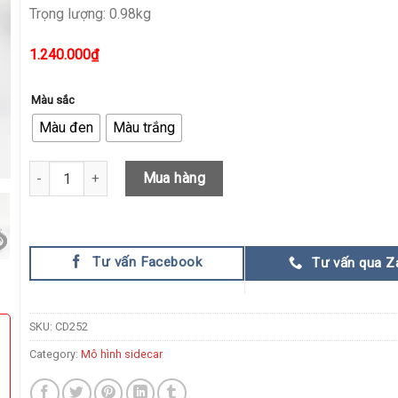
Trọng lượng: 0.98kg
1.240.000
₫
Màu sắc
Màu đen
Màu trắng
Mô Hình Xe Máy BMW 1087 Đẹp Mắt quantity
Mua hàng
Tư vấn Facebook
Tư vấn qua Z
SKU:
CD252
Category:
Mô hình sidecar