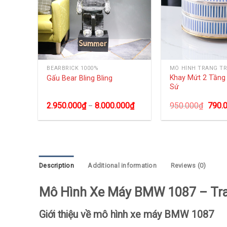
NG
BEARBRICK 1000%
MÔ HÌNH TRANG TR
Khay Mứt 2 Tần
Gấu Bear Bling Bling
Sứ
2.950.000
₫
8.000.000
₫
950.000
₫
790.
–
Description
Additional information
Reviews (0)
Mô Hình Xe Máy BMW 1087 – Tran
Giới thiệu về mô hình xe máy BMW 1087