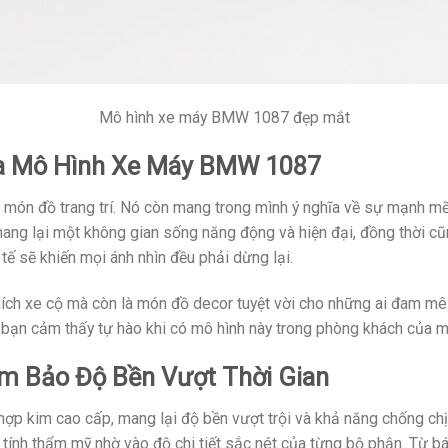
Mô hình xe máy BMW 1087 đẹp mắt
ủa Mô Hình Xe Máy BMW 1087
món đồ trang trí. Nó còn mang trong mình ý nghĩa về sự mạnh m
ang lại một không gian sống năng động và hiện đại, đồng thời cũn
tế sẽ khiến mọi ánh nhìn đều phải dừng lại.
ch xe cộ mà còn là món đồ decor tuyệt vời cho những ai đam mê sự
n bạn cảm thấy tự hào khi có mô hình này trong phòng khách của m
m Bảo Độ Bền Vượt Thời Gian
ợp kim cao cấp, mang lại độ bền vượt trội và khả năng chống chị
nh thẩm mỹ nhờ vào độ chi tiết sắc nét của từng bộ phận. Từ bán