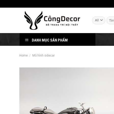
Skip
to
content
Sear
for:
DANH MỤC SẢN PHẨM
Home
/
Mô hình sidecar