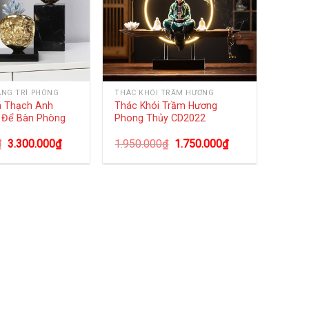
ANG TRÍ PHÒNG
THÁC KHÓI TRẦM HƯƠNG
á Thạch Anh
Thác Khói Trầm Hương
 Để Bàn Phòng
Phong Thủy CD2022
₫
3.300.000
₫
1.950.000
₫
1.750.000
₫