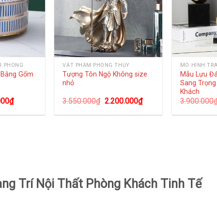
Í PHÒNG
VẬT PHẨM PHONG THỦY
MÔ HÌNH TR
g Bằng Gốm
Tượng Tôn Ngộ Không size
Mẫu Lựu Đ
nhỏ
Sang Trọng
Khách
000
₫
3.550.000
₫
2.200.000
₫
3.900.000
g Trí Nội Thất Phòng Khách Tinh Tế