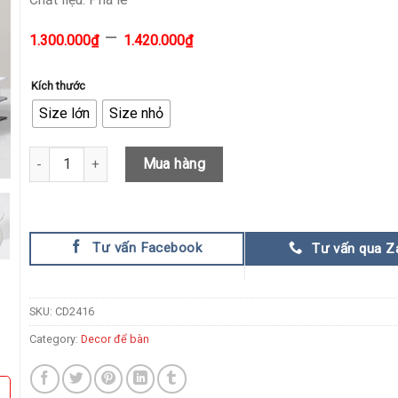
–
1.300.000
₫
1.420.000
₫
Kích thước
Size lớn
Size nhỏ
Mô Hình Sao Hỏa Pha Lê quantity
Mua hàng
Tư vấn Facebook
Tư vấn qua Z
SKU:
CD2416
Category:
Decor để bàn