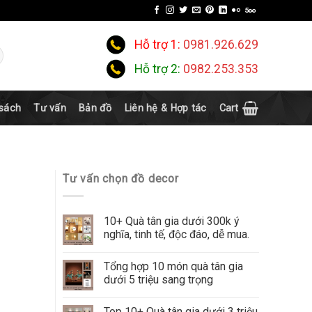
Hỗ trợ 1:
0981.926.629
Hỗ trợ 2:
0982.253.353
 sách
Tư vấn
Bản đồ
Liên hệ & Hợp tác
Cart
Tư vấn chọn đồ decor
10+ Quà tân gia dưới 300k ý
nghĩa, tinh tế, độc đáo, dễ mua.
Tổng hợp 10 món quà tân gia
dưới 5 triệu sang trọng
Top 10+ Quà tân gia dưới 3 triệu