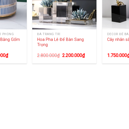
Í PHÒNG
ĐÁ TRANG TRÍ
DECOR ĐỂ B
g Bằng Gốm
Hoa Pha Lê Để Bàn Sang
Cây nhân s
Trọng
000
₫
2.800.000
₫
2.200.000
₫
1.750.000