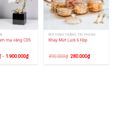
ÀN
MÔ HÌNH TRANG TRÍ PHÒNG
âm mạ vàng C05
Khay Mứt Lưới 6 Hộp
₫
1.900.000
₫
490.000
₫
280.000
₫
–