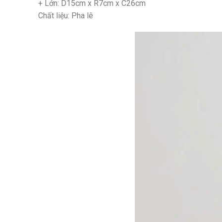
+ Lớn: D15cm x R7cm x C26cm
Chất liệu: Pha lê