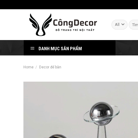
Skip
to
content
Sear
for:
DANH MỤC SẢN PHẨM
Home
/
Decor để bàn