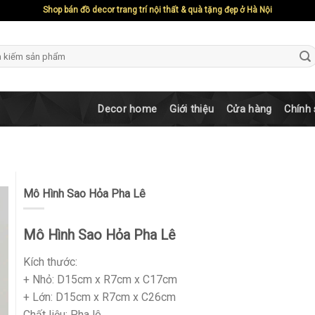
Shop bán đồ decor trang trí nội thất & quà tặng đẹp ở Hà Nội
ch
Decor home
Giới thiệu
Cửa hàng
Chính
Mô Hình Sao Hỏa Pha Lê
Mô Hình Sao Hỏa Pha Lê
Kích thước:
+ Nhỏ: D15cm x R7cm x C17cm
+ Lớn: D15cm x R7cm x C26cm
Chất liệu: Pha lê