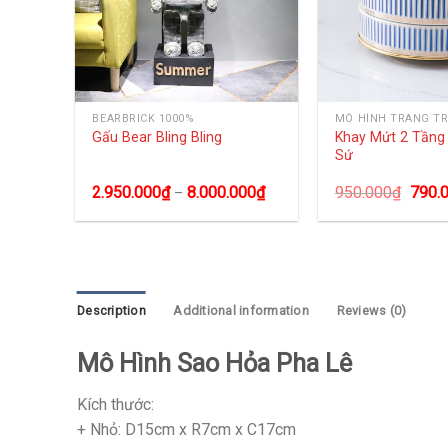
BEARBRICK 1000%
MÔ HÌNH TRANG TR
iss
Khay Mứt 2 Tần
Gấu Bear Bling Bling
Sứ
0
₫
2.950.000
₫
8.000.000
₫
950.000
₫
790.
–
Description
Additional information
Reviews (0)
Mô Hình Sao Hỏa Pha Lê
Kích thước:
+ Nhỏ: D15cm x R7cm x C17cm