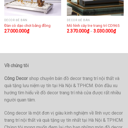
DECOR ĐỂ BÀN
DECOR ĐỂ BÀN
Đàn cò dạo chơi bằng đồng
Mô hình cây tre trang trí CD965
27.000.000
₫
2.370.000
₫
3.030.000
₫
–
Về chúng tôi
Công Decor
shop chuyên bán đồ decor trang trí nội thất và
quà tặng lưu niệm uy tín tại Hà Nội & TPHCM. Đón đầu xu
hướng tìm hiểu về đồ decor trang trí nhà cửa được rất nhiều
người quan tâm.
Công decor là một đơn vị giàu kinh nghiệm về lĩnh vực decor
trang trí nội thất và quà tặng uy tín nhất tại Hà Nội & TPHCM.
Chúng tôi mong muốn đem lại cho bạn những món đồ decor