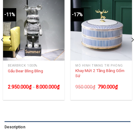
-11%
-17%
BEARBRICK 1000%
MÔ HÌNH TRANG TRÍ PHÒNG
Khay Mứt 2 Tầng Bằng Gốm
Gấu Bear Bling Bling
Sứ
2.950.000
₫
8.000.000
₫
950.000
₫
790.000
₫
–
Description