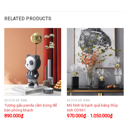
RELATED PRODUCTS
DECOR ĐỂ BÀN
DECOR ĐỂ BÀN
Tượng gấu panda cầm bóng để
Mô hình lá bạch quả bằng thủy
bàn phòng khách
tinh CD961
890.000
₫
970.000
₫
1.050.000
₫
–