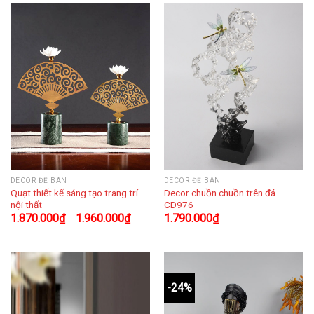
DECOR ĐỂ BÀN
DECOR ĐỂ BÀN
Quạt thiết kế sáng tạo trang trí
Decor chuồn chuồn trên đá
nội thất
CD976
1.870.000
₫
1.960.000
₫
1.790.000
₫
–
-24%