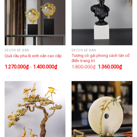
DECOR ĐỂ BÀN
DECOR ĐỂ BÀN
Tượng cô gái phong cách tân cổ
Quả cầu pha lê xinh xắn cao cấp
điển trang trí
1.270.000
₫
1.400.000
₫
1.800.000
₫
1.360.000
₫
–