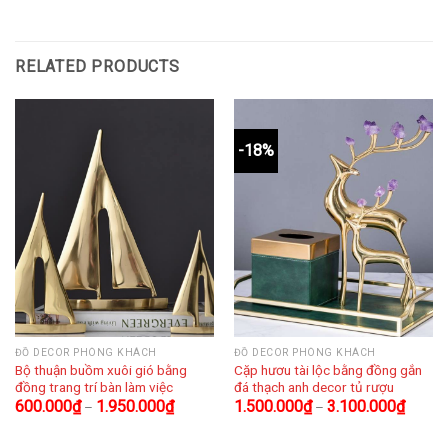
RELATED PRODUCTS
-18%
ĐỒ DECOR PHÒNG KHÁCH
ĐỒ DECOR PHÒNG KHÁCH
Bộ thuận buồm xuôi gió bằng
Cặp hươu tài lộc bằng đồng gắn
đồng trang trí bàn làm việc
đá thạch anh decor tủ rượu
600.000
₫
1.950.000
₫
1.500.000
₫
3.100.000
₫
–
–