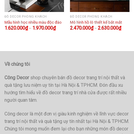
ĐỒ DECOR PHÒNG KHÁCH
ĐỒ DECOR PHÒNG KHÁCH
Mẫu hình học nhiều màu độc đáo
Mô hình hồ lô thiết kế bắt mắt
1.620.000
₫
1.970.000
₫
2.470.000
₫
2.630.000
₫
–
–
Về chúng tôi
Công Decor
shop chuyên bán đồ decor trang trí nội thất và
quà tặng lưu niệm uy tín tại Hà Nội & TPHCM. Đón đầu xu
hướng tìm hiểu về đồ decor trang trí nhà cửa được rất nhiều
người quan tâm.
Công decor là một đơn vị giàu kinh nghiệm về lĩnh vực decor
trang trí nội thất và quà tặng uy tín nhất tại Hà Nội & TPHCM.
Chúng tôi mong muốn đem lại cho bạn những món đồ decor