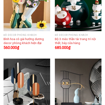
ĐỒ DECOR PHÒNG KHÁCH
ĐỒ DECOR PHÒNG KHÁCH
Bình hoa cô gái hướng dương
Bộ 3 mèo thần tài trang trí nội
decor phòng khách hiện đại
thất, bày cửa hàng
560.000
₫
685.000
₫