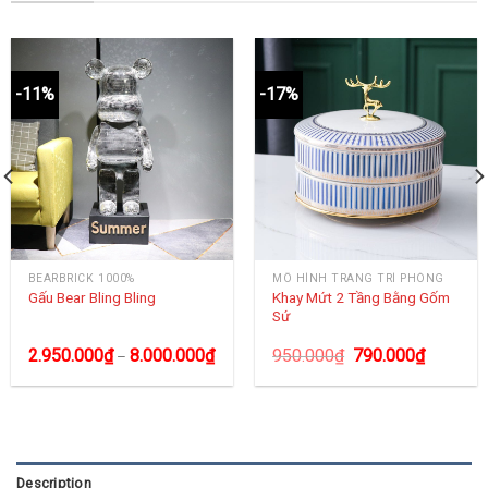
-11%
-17%
BEARBRICK 1000%
MÔ HÌNH TRANG TRÍ PHÒNG
Khay Mứt 2 Tầng Bằng Gốm
Gấu Bear Bling Bling
Sứ
2.950.000
₫
8.000.000
₫
950.000
₫
790.000
₫
–
Description