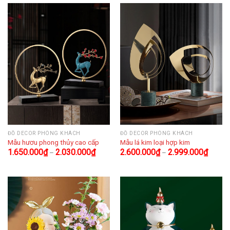
ĐỒ DECOR PHÒNG KHÁCH
ĐỒ DECOR PHÒNG KHÁCH
Mẫu hươu phong thủy cao cấp
Mẫu lá kim loại hợp kim
1.650.000
₫
2.030.000
₫
2.600.000
₫
2.999.000
₫
–
–