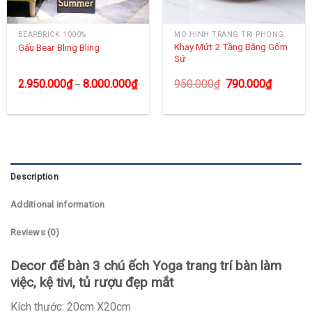
BEARBRICK 1000%
MÔ HÌNH TRANG TRÍ PHÒNG
Khay Mứt 2 Tầng Bằng Gốm
Gấu Bear Bling Bling
Sứ
2.950.000
₫
8.000.000
₫
950.000
₫
790.000
₫
–
Description
Additional information
Reviews (0)
Decor để bàn 3 chú ếch Yoga trang trí bàn làm
việc, kệ tivi, tủ rượu đẹp mắt
Kích thước: 20cm X20cm