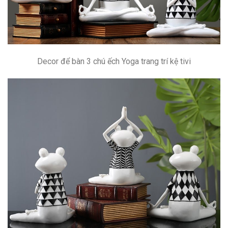
Decor để bàn 3 chú ếch Yoga trang trí kệ tivi