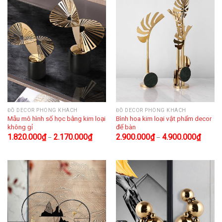
ĐỒ DECOR PHÒNG KHÁCH
ĐỒ DECOR PHÒNG KHÁCH
Mẫu mô hình số học bằng kim loại
Bình hoa kim loại vật phẩm decor
không gỉ
để bàn
1.820.000
₫
2.170.000
₫
2.900.000
₫
4.900.000
₫
–
–