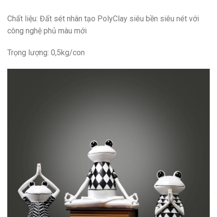
Chất liệu: Đất sét nhân tạo PolyClay siêu bền siêu nét với
công nghệ phủ màu mới
Trọng lượng: 0,5kg/con