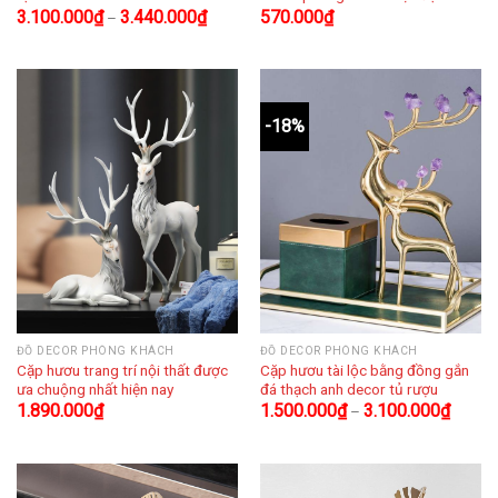
3.100.000
₫
3.440.000
₫
570.000
₫
–
-18%
ĐỒ DECOR PHÒNG KHÁCH
ĐỒ DECOR PHÒNG KHÁCH
Cặp hươu trang trí nội thất được
Cặp hươu tài lộc bằng đồng gắn
ưa chuộng nhất hiện nay
đá thạch anh decor tủ rượu
1.890.000
₫
1.500.000
₫
3.100.000
₫
–