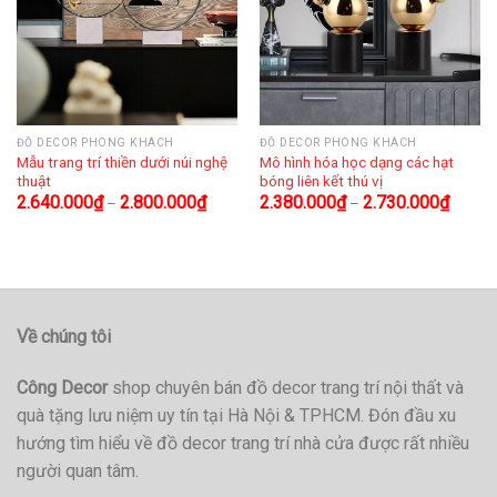
ĐỒ DECOR PHÒNG KHÁCH
ĐỒ DECOR PHÒNG KHÁCH
Mẫu trang trí thiền dưới núi nghệ
Mô hình hóa học dạng các hạt
thuật
bóng liên kết thú vị
2.640.000
₫
2.800.000
₫
2.380.000
₫
2.730.000
₫
–
–
Về chúng tôi
Công Decor
shop chuyên bán đồ decor trang trí nội thất và
quà tặng lưu niệm uy tín tại Hà Nội & TPHCM. Đón đầu xu
hướng tìm hiểu về đồ decor trang trí nhà cửa được rất nhiều
người quan tâm.