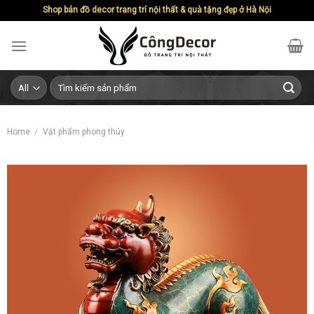
Skip
Shop bán đồ decor trang trí nội thất & quà tặng đẹp ở Hà Nội
to
content
Search
for:
Home
/
Vật phẩm phong thủy