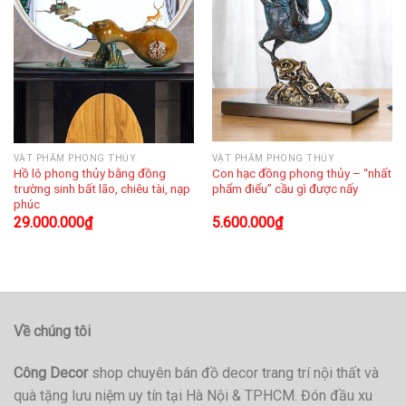
VẬT PHẨM PHONG THỦY
VẬT PHẨM PHONG THỦY
Hồ lô phong thủy bằng đồng
Con hạc đồng phong thủy – “nhất
trường sinh bất lão, chiêu tài, nạp
phẩm điểu” cầu gì được nấy
phúc
29.000.000
₫
5.600.000
₫
Về chúng tôi
Công Decor
shop chuyên bán đồ decor trang trí nội thất và
quà tặng lưu niệm uy tín tại Hà Nội & TPHCM. Đón đầu xu