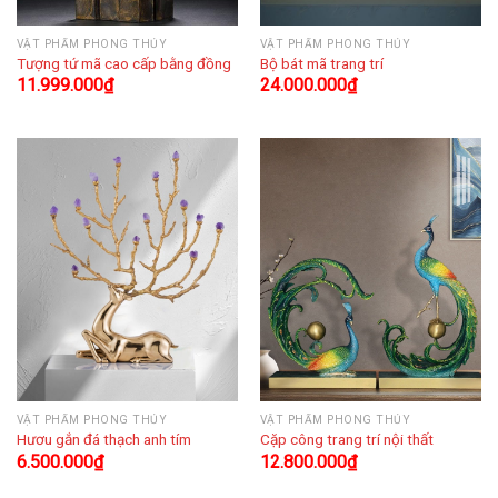
VẬT PHẨM PHONG THỦY
VẬT PHẨM PHONG THỦY
Tượng tứ mã cao cấp bằng đồng
Bộ bát mã trang trí
11.999.000
₫
24.000.000
₫
VẬT PHẨM PHONG THỦY
VẬT PHẨM PHONG THỦY
Hươu gắn đá thạch anh tím
Cặp công trang trí nội thất
6.500.000
₫
12.800.000
₫