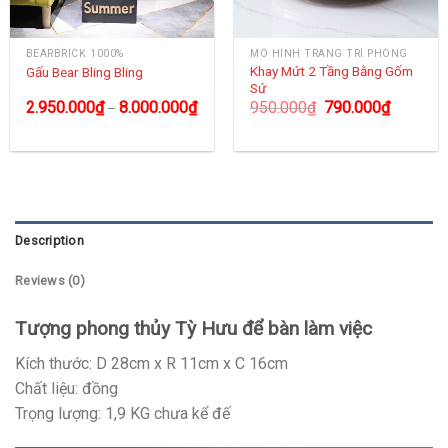
BEARBRICK 1000%
MÔ HÌNH TRANG TRÍ PHÒNG
Khay Mứt 2 Tầng Bằng Gốm
Gấu Bear Bling Bling
Sứ
2.950.000
₫
8.000.000
₫
950.000
₫
790.000
₫
–
Description
Reviews (0)
Tượng phong thủy Tỳ Hưu để bàn làm việc
Kích thước: D 28cm x R 11cm x C 16cm
Chất liệu: đồng
Trọng lượng: 1,9 KG chưa kể đế