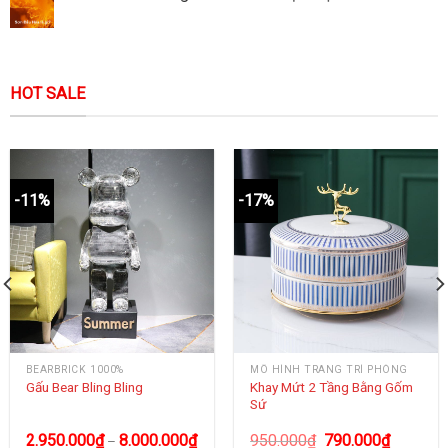
HOT SALE
-11%
-17%
BEARBRICK 1000%
MÔ HÌNH TRANG TRÍ PHÒNG
Khay Mứt 2 Tầng Bằng Gốm
Gấu Bear Bling Bling
Sứ
2.950.000
₫
8.000.000
₫
950.000
₫
790.000
₫
–