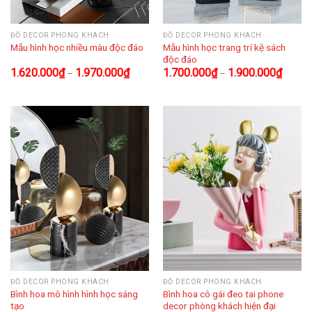
ĐỒ DECOR PHÒNG KHÁCH
ĐỒ DECOR PHÒNG KHÁCH
Mẫu hình học trang trí kệ sách
Mẫu hình học nhiều màu độc đáo
độc đáo
1.620.000
₫
1.970.000
₫
1.700.000
₫
1.900.000
₫
–
–
ĐỒ DECOR PHÒNG KHÁCH
ĐỒ DECOR PHÒNG KHÁCH
Bình hoa mô hình hình học sáng
Bình hoa cô gái đeo tai phone
tạo
decor phòng khách hiện đại