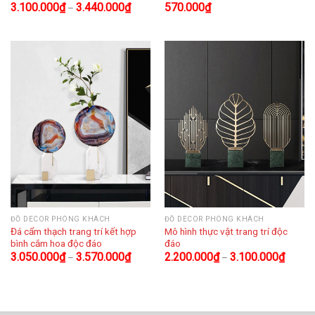
3.100.000
₫
3.440.000
₫
570.000
₫
–
ĐỒ DECOR PHÒNG KHÁCH
ĐỒ DECOR PHÒNG KHÁCH
Đá cẩm thạch trang trí kết hợp
Mô hình thực vật trang trí độc
bình cắm hoa độc đáo
đáo
3.050.000
₫
3.570.000
₫
2.200.000
₫
3.100.000
₫
–
–