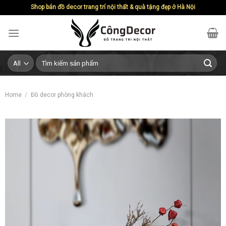
Skip
Shop bán đồ decor trang trí nội thất & quà tặng đẹp ở Hà Nội
to
content
Search
for:
Home
/
Đồ decor phòng khách