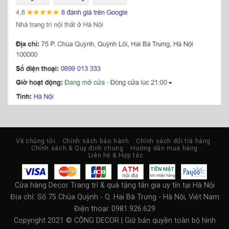
Về chúng tôi
Chính sách bảo hành
Chính sách đổi trả hàng
Chính sách & Quy định chung
Hướng dẫn mua hàng
Liên hệ & Hợp tác
Cửa hàng Decor Trang trí & quà tặng tân gia uy tín tại Hà Nội
Địa chỉ:
Số 75 Chùa Quỳnh - Q. Hai Bà Trưng - Hà Nội, Việt Nam
Điện thoại: 0981.926.629
Copyright 2021 © CÔNG DECOR | Giữ bản quyền toàn bộ hình