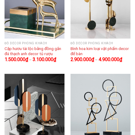
ĐỒ DECOR PHÒNG KHÁCH
ĐỒ DECOR PHÒNG KHÁCH
Cặp hươu tài lộc bằng đồng gắn
Bình hoa kim loại vật phẩm decor
đá thạch anh decor tủ rượu
để bàn
1.500.000
₫
3.100.000
₫
2.900.000
₫
4.900.000
₫
–
–