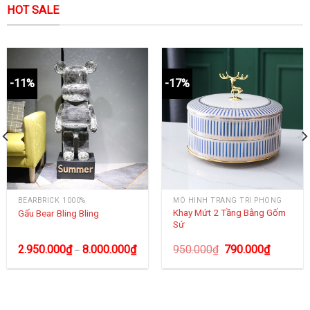
HOT SALE
-11%
-17%
BEARBRICK 1000%
MÔ HÌNH TRANG TRÍ PHÒNG
Khay Mứt 2 Tầng Bằng Gốm
Gấu Bear Bling Bling
Sứ
2.950.000
₫
8.000.000
₫
950.000
₫
790.000
₫
–