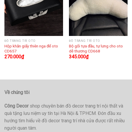
ĐỒ TRANG TRÍ OTO
ĐỒ TRANG TRÍ OTO
Hộp khăn giấy thiên nga để oto
Bộ gối tựa đầu, tự lưng cho oto
CD657
dễ thương CD668
270.000
₫
345.000
₫
Về chúng tôi
Công Decor
shop chuyên bán đồ decor trang trí nội thất và
quà tặng lưu niệm uy tín tại Hà Nội & TPHCM. Đón đầu xu
hướng tìm hiểu về đồ decor trang trí nhà cửa được rất nhiều
người quan tâm.