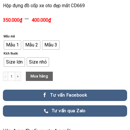
Hộp đựng đồ cốp xe oto đẹp mắt CD669
–
350.000
₫
400.000
₫
Mẫu mã
Mẫu 1
Mẫu 2
Mẫu 3
Kích thước
Size lớn
Size nhỏ
Hộp đựng đồ cốp xe oto đẹp mắt CD669 quantity
Mua hàng
Tư vấn Facebook
Tư vấn qua Zalo