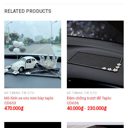
RELATED PRODUCTS
ĐỒ TRANG TRÍ OTO
ĐỒ TRANG TRÍ OTO
Mô hình xe oto mini bày taplo
Đệm chống trượt để Taplo
CD653
CD656
470.000
₫
40.000
₫
230.000
₫
–