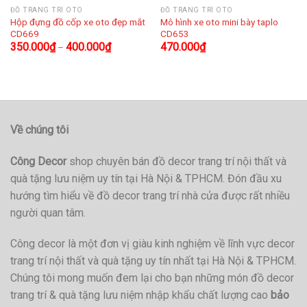
ĐỒ TRANG TRÍ OTO
ĐỒ TRANG TRÍ OTO
Hộp đựng đồ cốp xe oto đẹp mắt
Mô hình xe oto mini bày taplo
CD669
CD653
350.000
₫
400.000
₫
470.000
₫
–
Về chúng tôi
Công Decor
shop chuyên bán đồ decor trang trí nội thất và
quà tặng lưu niệm uy tín tại Hà Nội & TPHCM. Đón đầu xu
hướng tìm hiểu về đồ decor trang trí nhà cửa được rất nhiều
người quan tâm.
Công decor là một đơn vị giàu kinh nghiệm về lĩnh vực decor
trang trí nội thất và quà tặng uy tín nhất tại Hà Nội & TPHCM.
Chúng tôi mong muốn đem lại cho bạn những món đồ decor
trang trí & quà tặng lưu niệm nhập khẩu chất lượng cao
bảo