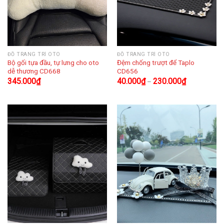
ĐỒ TRANG TRÍ OTO
ĐỒ TRANG TRÍ OTO
Bộ gối tựa đầu, tự lưng cho oto
Đệm chống trượt để Taplo
dễ thương CD668
CD656
345.000
₫
40.000
₫
230.000
₫
–