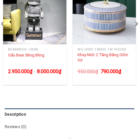
BEARBRICK 1000%
MÔ HÌNH TRANG TRÍ PHÒNG
Khay Mứt 2 Tầng Bằng Gốm
Gấu Bear Bling Bling
Sứ
2.950.000
₫
8.000.000
₫
950.000
₫
790.000
₫
–
Description
Reviews (0)