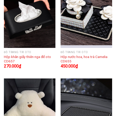
ĐỒ TRANG TRÍ OTO
ĐỒ TRANG TRÍ OTO
Hộp khăn giấy thiên nga để oto
Hộp nước hoa, hoa trà Camelia
CD657
CD655
270.000
₫
450.000
₫