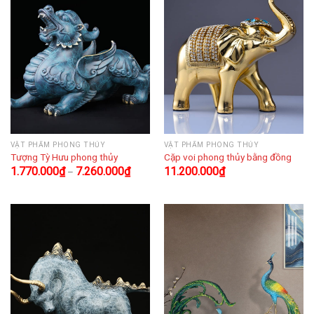
VẬT PHẨM PHONG THỦY
VẬT PHẨM PHONG THỦY
Tượng Tỳ Hưu phong thủy
Cặp voi phong thủy bằng đồng
1.770.000
₫
7.260.000
₫
11.200.000
₫
–