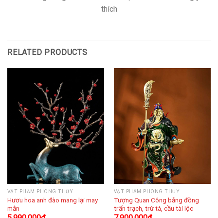
thích
RELATED PRODUCTS
VẬT PHẨM PHONG THỦY
VẬT PHẨM PHONG THỦY
Hươu hoa anh đào mang lại may
Tượng Quan Công bằng đồng
mắn
trấn trạch, trừ tà, cầu tài lộc
5.990.000
₫
7.900.000
₫