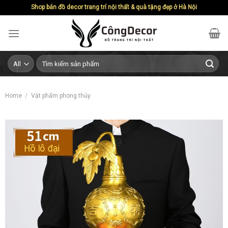
Skip
Shop bán đồ decor trang trí nội thất & quà tặng đẹp ở Hà Nội
to
content
Search
for:
Home
/
Vật phẩm phong thủy