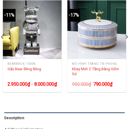
-11%
-17%
BEARBRICK 1000%
MÔ HÌNH TRANG TRÍ PHÒNG
Khay Mứt 2 Tầng Bằng Gốm
Gấu Bear Bling Bling
Sứ
2.950.000
₫
8.000.000
₫
950.000
₫
790.000
₫
–
Description