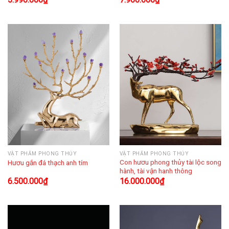
VẬT PHẨM PHONG THỦY
VẬT PHẨM PHONG THỦY
Con hươu phong thủy tài lộc song
Hươu gắn đá thạch anh tím
hành, tài vận hanh thông
6.500.000
₫
16.000.000
₫