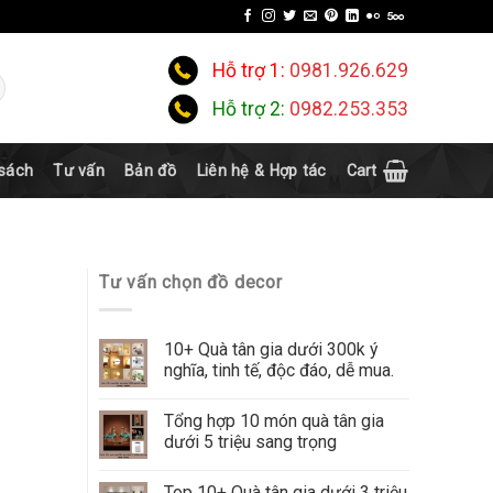
Hỗ trợ 1:
0981.926.629
Hỗ trợ 2:
0982.253.353
 sách
Tư vấn
Bản đồ
Liên hệ & Hợp tác
Cart
Tư vấn chọn đồ decor
10+ Quà tân gia dưới 300k ý
nghĩa, tinh tế, độc đáo, dễ mua.
Tổng hợp 10 món quà tân gia
dưới 5 triệu sang trọng
Top 10+ Quà tân gia dưới 3 triệu