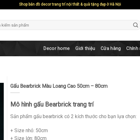
Shop bán đồ decor trang trí nội thất & quà tặng đẹp ở Hà Nội
ch
Decor home
Giới thiệu
Cửa hàng
Chính
Gấu Bearbrick Màu Loang Cao 50cm – 80cm
Mô hình gấu Bearbrick trang trí
Sản phẩm gấu bearbrick có 2 kích thước cho bạn lựa chọn:
+ Size nhỏ: 50cm
+ Size lớn: 80cm