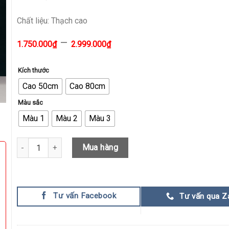
Chất liệu: Thạch cao
–
1.750.000
₫
2.999.000
₫
Kích thước
Cao 50cm
Cao 80cm
Màu sắc
Màu 1
Màu 2
Màu 3
Gấu Bearbrick Màu Loang Cao 50cm - 80cm quantity
Mua hàng
Tư vấn Facebook
Tư vấn qua Z