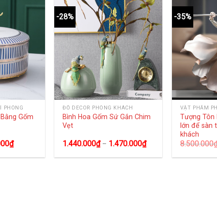
-28%
-35%
Í PHÒNG
ĐỒ DECOR PHÒNG KHÁCH
VẬT PHẨM P
g Bằng Gốm
Bình Hoa Gốm Sứ Gắn Chim
Tượng Tôn 
Vẹt
lớn để sàn 
khách
000
₫
1.440.000
₫
1.470.000
₫
8.500.000
–