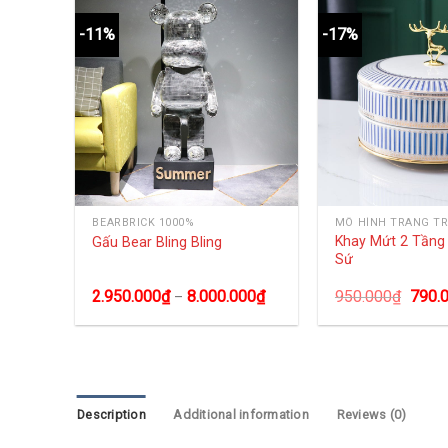
-11%
-17%
BEARBRICK 1000%
MÔ HÌNH TRANG TR
ng
Khay Mứt 2 Tần
Gấu Bear Bling Bling
Sứ
0
₫
2.950.000
₫
8.000.000
₫
950.000
₫
790.
–
Description
Additional information
Reviews (0)