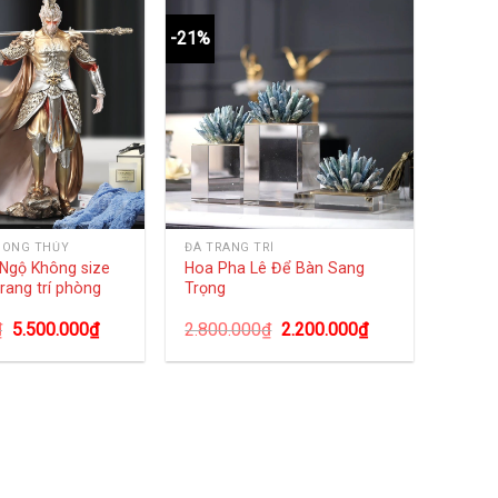
-21%
HONG THỦY
ĐÁ TRANG TRÍ
Ngộ Không size
Hoa Pha Lê Để Bàn Sang
trang trí phòng
Trọng
₫
5.500.000
₫
2.800.000
₫
2.200.000
₫