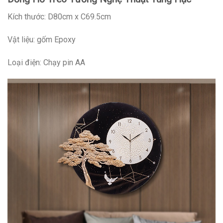
Kích thước: D80cm x C69.5cm
Vật liệu: gốm Epoxy
Loại điện: Chạy pin AA