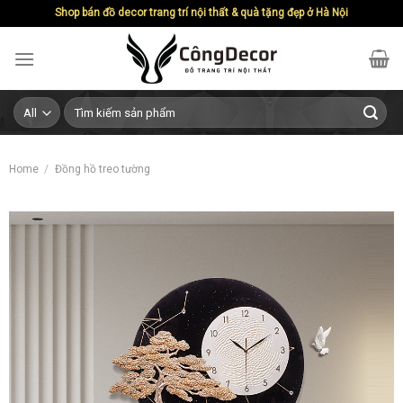
Skip
Shop bán đồ decor trang trí nội thất & quà tặng đẹp ở Hà Nội
to
content
Search
for:
Home
/
Đồng hồ treo tường