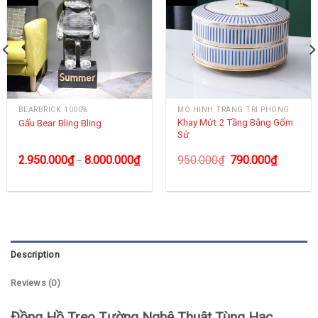
BEARBRICK 1000%
MÔ HÌNH TRANG TRÍ PHÒNG
Khay Mứt 2 Tầng Bằng Gốm
Gấu Bear Bling Bling
Sứ
2.950.000
₫
8.000.000
₫
950.000
₫
790.000
₫
–
Description
Reviews (0)
Đồng Hồ Treo Tường Nghệ Thuật Tùng Hạc