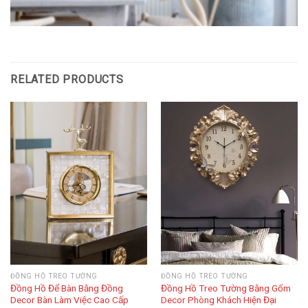
RELATED PRODUCTS
ĐỒNG HỒ TREO TƯỜNG
ĐỒNG HỒ TREO TƯỜNG
Đồng Hồ Để Bàn Bằng Đồng
Đồng Hồ Treo Tường Bằng Gốm
Decor Bàn Làm Việc Cao Cấp
Decor Phòng Khách Hiện Đại