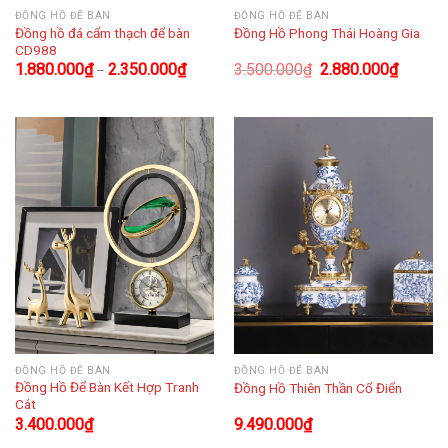
ĐỒNG HỒ ĐỂ BÀN
ĐỒNG HỒ ĐỂ BÀN
Đồng hồ đá cẩm thạch để bàn
Đồng Hồ Phong Thái Hoàng Gia
CD988
1.880.000
₫
2.350.000
₫
3.500.000
₫
2.880.000
₫
–
ĐỒNG HỒ ĐỂ BÀN
ĐỒNG HỒ ĐỂ BÀN
Đồng Hồ Để Bàn Kết Hợp Tranh
Đồng Hồ Thiên Thần Cổ Điển
Cát
3.400.000
₫
9.490.000
₫