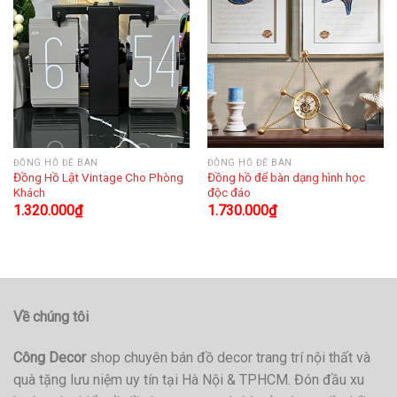
ĐỒNG HỒ ĐỂ BÀN
ĐỒNG HỒ ĐỂ BÀN
Đồng Hồ Lật Vintage Cho Phòng
Đồng hồ để bàn dạng hình học
Khách
độc đáo
1.320.000
₫
1.730.000
₫
Về chúng tôi
Công Decor
shop chuyên bán đồ decor trang trí nội thất và
quà tặng lưu niệm uy tín tại Hà Nội & TPHCM. Đón đầu xu