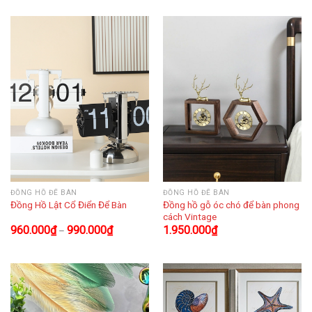
ĐỒNG HỒ ĐỂ BÀN
ĐỒNG HỒ ĐỂ BÀN
Đồng hồ gỗ óc chó để bàn phong
Đồng Hồ Lật Cổ Điển Để Bàn
cách Vintage
960.000
₫
990.000
₫
1.950.000
₫
–