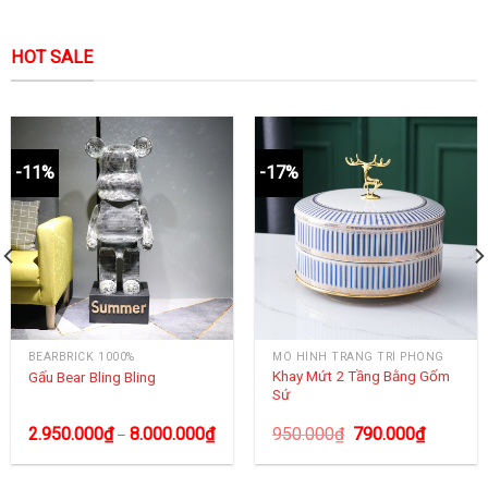
HOT SALE
-11%
-17%
BEARBRICK 1000%
MÔ HÌNH TRANG TRÍ PHÒNG
Khay Mứt 2 Tầng Bằng Gốm
Gấu Bear Bling Bling
Sứ
2.950.000
₫
8.000.000
₫
950.000
₫
790.000
₫
–