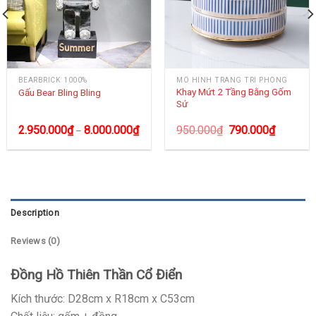
BEARBRICK 1000%
MÔ HÌNH TRANG TRÍ PHÒNG
Khay Mứt 2 Tầng Bằng Gốm
Gấu Bear Bling Bling
Sứ
2.950.000
₫
8.000.000
₫
950.000
₫
790.000
₫
–
Description
Reviews (0)
Đồng Hồ Thiên Thần Cổ Điển
Kích thước: D28cm x R18cm x C53cm