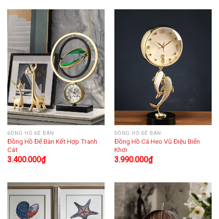
ĐỒNG HỒ ĐỂ BÀN
ĐỒNG HỒ ĐỂ BÀN
Đồng Hồ Để Bàn Kết Hợp Tranh
Đồng Hồ Cá Heo Vũ Điệu Biển
Cát
Khơi
3.400.000
₫
3.990.000
₫