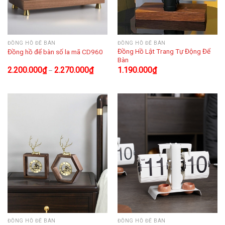
ĐỒNG HỒ ĐỂ BÀN
ĐỒNG HỒ ĐỂ BÀN
Đồng Hồ Lật Trang Tự Động Để
Đồng hồ để bàn số la mã CD960
Bàn
2.200.000
₫
2.270.000
₫
1.190.000
₫
–
ĐỒNG HỒ ĐỂ BÀN
ĐỒNG HỒ ĐỂ BÀN