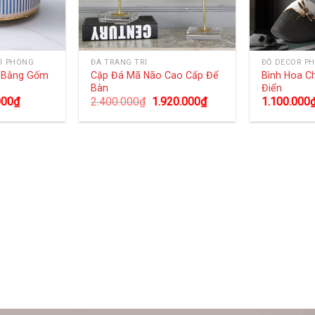
Í PHÒNG
ĐÁ TRANG TRÍ
ĐỒ DECOR P
g Bằng Gốm
Cặp Đá Mã Não Cao Cấp Để
Bình Hoa C
Bàn
Điển
000
₫
2.400.000
₫
1.920.000
₫
1.100.000