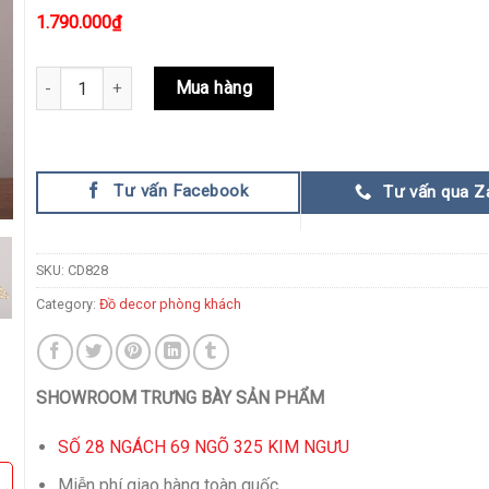
1.790.000
₫
Decor tùng hạc trang trí kệ rượu đẹp mắt quantity
Mua hàng
Tư vấn Facebook
Tư vấn qua Z
SKU:
CD828
Category:
Đồ decor phòng khách
SHOWROOM TRƯNG BÀY SẢN PHẨM
SỐ 28 NGÁCH 69 NGÕ 325 KIM NGƯU
Miễn phí giao hàng toàn quốc