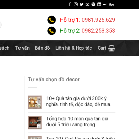
Hỗ trợ 1:
0981.926.629
Hỗ trợ 2:
0982.253.353
 sách
Tư vấn
Bản đồ
Liên hệ & Hợp tác
Cart
Tư vấn chọn đồ decor
10+ Quà tân gia dưới 300k ý
nghĩa, tinh tế, độc đáo, dễ mua.
Tổng hợp 10 món quà tân gia
dưới 5 triệu sang trọng
Top 10+ Quà tân gia dưới 3 triệu