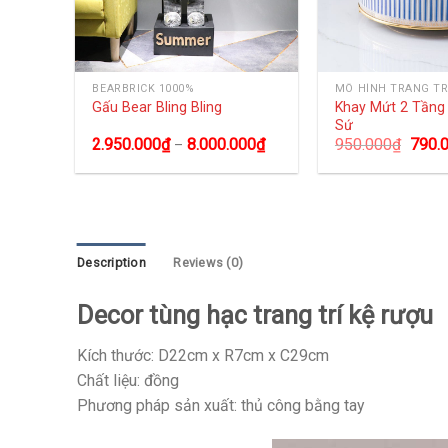
BEARBRICK 1000%
MÔ HÌNH TRANG TR
size
Khay Mứt 2 Tần
Gấu Bear Bling Bling
Sứ
0
₫
2.950.000
₫
8.000.000
₫
950.000
₫
790.
–
Description
Reviews (0)
Decor tùng hạc trang trí kệ rượu
Kích thước: D22cm x R7cm x C29cm
Chất liệu: đồng
Phương pháp sản xuất: thủ công bằng tay