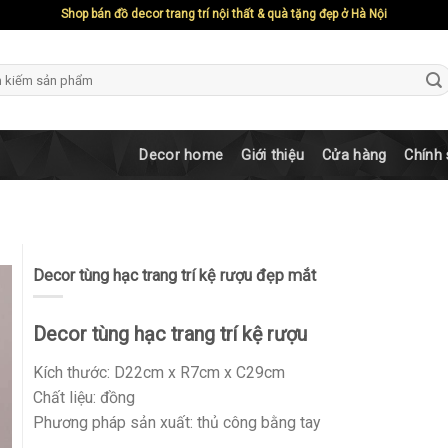
Shop bán đồ decor trang trí nội thất & quà tặng đẹp ở Hà Nội
ch
Decor home
Giới thiệu
Cửa hàng
Chính
Decor tùng hạc trang trí kệ rượu đẹp mắt
Decor tùng hạc trang trí kệ rượu
Kích thước: D22cm x R7cm x C29cm
Chất liệu: đồng
Phương pháp sản xuất: thủ công bằng tay