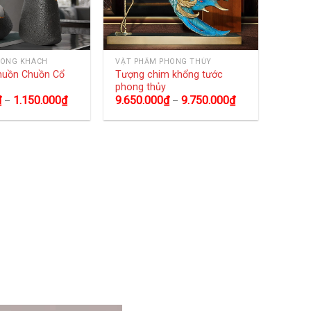
HÒNG KHÁCH
VẬT PHẨM PHONG THỦY
huồn Chuồn Cổ
Tượng chim khổng tước
phong thủy
₫
1.150.000
₫
9.650.000
₫
9.750.000
₫
–
–