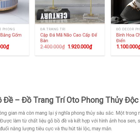
Í PHÒNG
ĐÁ TRANG TRÍ
ĐỒ DECOR P
g Bằng Gốm
Cặp Đá Mã Não Cao Cấp Để
Bình Hoa C
Bàn
Điển
000
₫
2.400.000
₫
1.920.000
₫
1.100.000
ồ Đề – Đồ Trang Trí Oto Phong Thủy Độc
ng gian mà còn mang lại ý nghĩa phong thủy sâu sắc. Một trong 
 Được làm từ chất liệu gỗ bồ đề và kết hợp với hình ảnh hoa sen,
 đuổi năng lượng tiêu cực và thu hút tài lộc, may mắn.