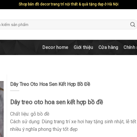
Shop bán đồ decor trang trí nội thất & quà tặng đẹp ở Hà Nội
ch
Decor home
Giới thiệu
Cửa hàng
Chính
Dây Treo Oto Hoa Sen Kết Hợp Bồ Đề
Dây treo oto hoa sen kết hợp bồ đề
Chất liệu: gỗ bồ đề
Cách sử dụng: Dùng trang trí xe hơi hay tặng sinh nhật, lễ tế
nhiều ý nghĩa phong thủy tốt đẹp