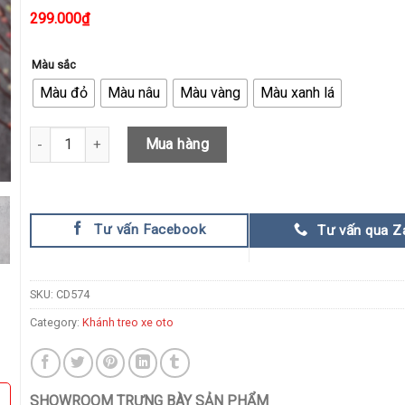
299.000
₫
Màu sắc
Màu đỏ
Màu nâu
Màu vàng
Màu xanh lá
Dây Treo Oto Hoa Sen Kết Hợp Bồ Đề quantity
Mua hàng
Tư vấn Facebook
Tư vấn qua Z
SKU:
CD574
Category:
Khánh treo xe oto
SHOWROOM TRƯNG BÀY SẢN PHẨM