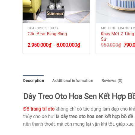
BEARBRICK 1000%
MÔ HÌNH TRANG TR
size
Khay Mứt 2 Tần
Gấu Bear Bling Bling
Sứ
0
₫
2.950.000
₫
8.000.000
₫
950.000
₫
790.
–
Description
Additional information
Reviews (0)
Dây Treo Oto Hoa Sen Kết Hợp B
Đồ trang trí oto
không chỉ có tác dụng làm đẹp cho khô
thủy cho xe hơi là
dây treo oto hoa sen kết hợp bồ đề
.
nên thanh thoát, mà còn mang lại vận khí tốt, giúp xua