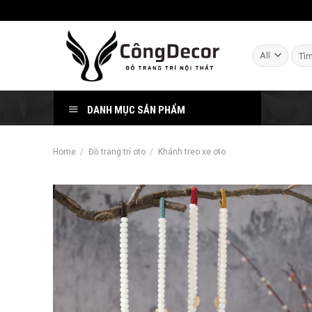
Skip
to
content
Sear
for:
DANH MỤC SẢN PHẨM
Home
/
Đồ trang trí oto
/
Khánh treo xe oto