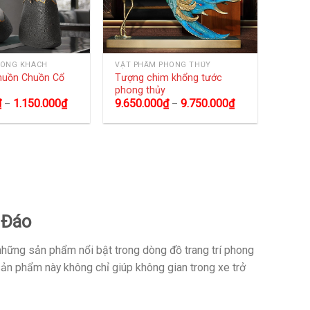
HÒNG KHÁCH
VẬT PHẨM PHONG THỦY
huồn Chuồn Cổ
Tượng chim khổng tước
phong thủy
₫
1.150.000
₫
9.650.000
₫
9.750.000
₫
–
–
 Đáo
những sản phẩm nổi bật trong dòng đồ trang trí phong
 sản phẩm này không chỉ giúp không gian trong xe trở