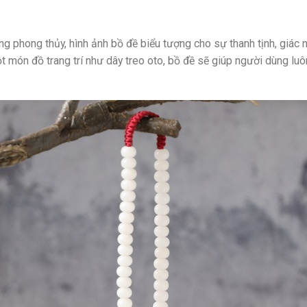
g phong thủy, hình ảnh bồ đề biểu tượng cho sự thanh tịnh, giác 
ột món đồ trang trí như dây treo oto, bồ đề sẽ giúp người dùng 