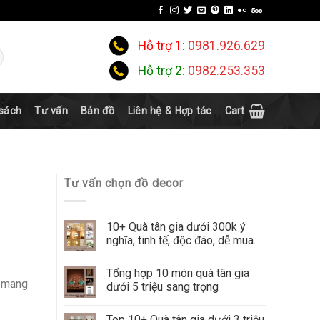
Hỗ trợ 1:
0981.926.629
Hỗ trợ 2:
0982.253.353
 sách
Tư vấn
Bản đồ
Liên hệ & Hợp tác
Cart
Tư vấn chọn đồ decor
10+ Quà tân gia dưới 300k ý
nghĩa, tinh tế, độc đáo, dễ mua.
Tổng hợp 10 món quà tân gia
t mang
dưới 5 triệu sang trọng
Top 10+ Quà tân gia dưới 3 triệu