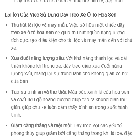
Dây treo xe ô tô hoa sen có thiết kế tinh tế, đẹp mắt
Lợi Ích Của Việc Sử Dụng Dây Treo Xe Ô Tô Hoa Sen
Thu hút tài lộc và may mắn:
Việc sở hữu một chiếc
dây
treo xe ô tô hoa sen
sẽ giúp thu hút nguồn năng lượng
tích cực, tạo điều kiện cho tài lộc và may mắn đến với chủ
xe.
Xua đuổi năng lượng xấu:
Với khả năng thanh lọc và cải
thiện không khí trong xe, dây treo giúp xua đuổi năng
lượng xấu, mang lại sự trong lành cho không gian xe hơi
của bạn.
Tạo sự bình an và thư thái:
Màu sắc xanh lá của hoa sen
và chất liệu gỗ hoàng dương giúp tạo ra không gian thư
giãn, giúp chủ xe luôn cảm thấy bình an trong suốt hành
trình.
Giảm căng thẳng và mệt mỏi:
Dây treo với các yếu tố
phong thủy giúp giảm bớt căng thẳng trong khi lái xe, đặc