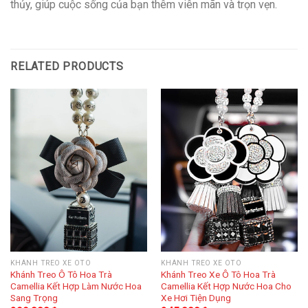
thủy, giúp cuộc sống của bạn thêm viên mãn và trọn vẹn.
RELATED PRODUCTS
KHÁNH TREO XE OTO
KHÁNH TREO XE OTO
Khánh Treo Ô Tô Hoa Trà
Khánh Treo Xe Ô Tô Hoa Trà
Camellia Kết Hợp Làm Nước Hoa
Camellia Kết Hợp Nước Hoa Cho
Sang Trọng
Xe Hơi Tiện Dụng