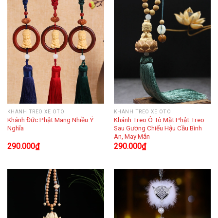
KHÁNH TREO XE OTO
KHÁNH TREO XE OTO
Khánh Đức Phật Mang Nhiều Ý
Khánh Treo Ô Tô Mặt Phật Treo
Nghĩa
Sau Gương Chiếu Hậu Cầu Bình
An, May Mắn
290.000
₫
290.000
₫