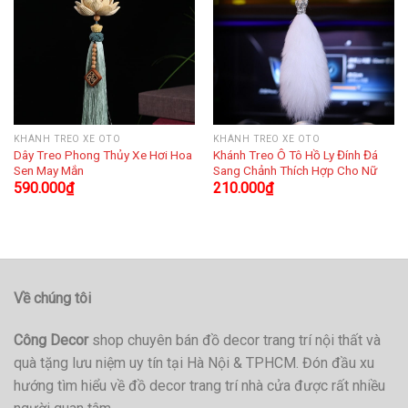
KHÁNH TREO XE OTO
KHÁNH TREO XE OTO
Dây Treo Phong Thủy Xe Hơi Hoa
Khánh Treo Ô Tô Hồ Ly Đính Đá
Sen May Mắn
Sang Chảnh Thích Hợp Cho Nữ
590.000
₫
210.000
₫
Về chúng tôi
Công Decor
shop chuyên bán đồ decor trang trí nội thất và
quà tặng lưu niệm uy tín tại Hà Nội & TPHCM. Đón đầu xu
hướng tìm hiểu về đồ decor trang trí nhà cửa được rất nhiều