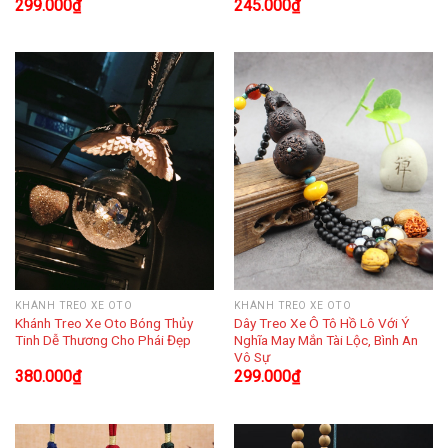
299.000
₫
245.000
₫
KHÁNH TREO XE OTO
KHÁNH TREO XE OTO
Khánh Treo Xe Oto Bóng Thủy
Dây Treo Xe Ô Tô Hồ Lô Với Ý
Tinh Dễ Thương Cho Phái Đẹp
Nghĩa May Mắn Tài Lộc, Bình An
Vô Sự
380.000
₫
299.000
₫