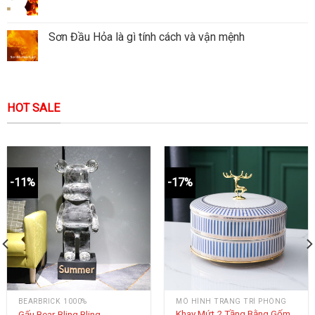
Sơn Đầu Hỏa là gì tính cách và vận mệnh
HOT SALE
-11%
-17%
BEARBRICK 1000%
MÔ HÌNH TRANG TRÍ PHÒNG
Khay Mứt 2 Tầng Bằng Gốm
Gấu Bear Bling Bling