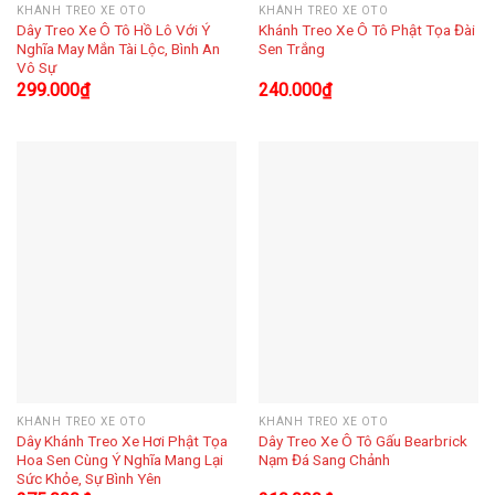
KHÁNH TREO XE OTO
KHÁNH TREO XE OTO
Dây Treo Xe Ô Tô Hồ Lô Với Ý
Khánh Treo Xe Ô Tô Phật Tọa Đài
Nghĩa May Mắn Tài Lộc, Bình An
Sen Trắng
Vô Sự
299.000
₫
240.000
₫
KHÁNH TREO XE OTO
KHÁNH TREO XE OTO
Dây Khánh Treo Xe Hơi Phật Tọa
Dây Treo Xe Ô Tô Gấu Bearbrick
Hoa Sen Cùng Ý Nghĩa Mang Lại
Nạm Đá Sang Chảnh
Sức Khỏe, Sự Bình Yên