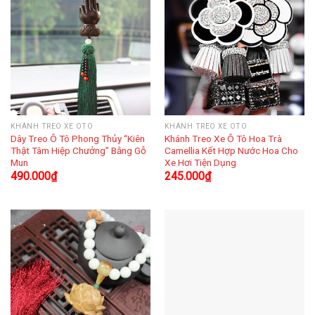
KHÁNH TREO XE OTO
KHÁNH TREO XE OTO
Dây Treo Ô Tô Phong Thủy “Kiên
Khánh Treo Xe Ô Tô Hoa Trà
Thật Tâm Hiệp Chưởng” Bằng Gỗ
Camellia Kết Hợp Nước Hoa Cho
Mun
Xe Hơi Tiện Dụng
490.000
₫
245.000
₫