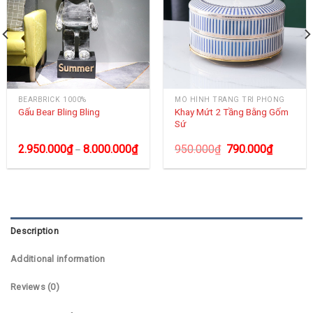
BEARBRICK 1000%
MÔ HÌNH TRANG TRÍ PHÒNG
Khay Mứt 2 Tầng Bằng Gốm
Gấu Bear Bling Bling
Sứ
2.950.000
₫
8.000.000
₫
950.000
₫
790.000
₫
–
Description
Additional information
Reviews (0)