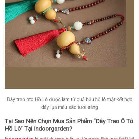
Dây treo oto Hồ Lô được làm từ quả bầu hồ lô thật kết hợp
dây lụa màu sắc tươi sáng
Tại Sao Nên Chọn Mua Sản Phẩm “Dây Treo Ô Tô
Hồ Lô” Tại Indoorgarden?