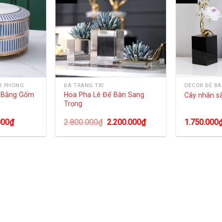
Í PHÒNG
ĐÁ TRANG TRÍ
DECOR ĐỂ B
g Bằng Gốm
Hoa Pha Lê Để Bàn Sang
Cây nhân s
Trọng
000
₫
2.800.000
₫
2.200.000
₫
1.750.000