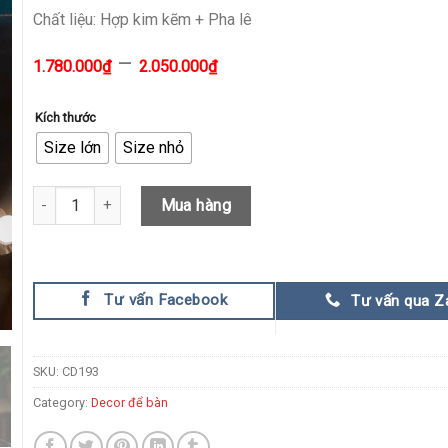
Chất liệu: Hợp kim kẽm + Pha lê
–
1.780.000
₫
2.050.000
₫
Kích thước
Size lớn
Size nhỏ
Cành hoa mẫu đơn để bàn CD193 quantity
Mua hàng
Tư vấn Facebook
Tư vấn qua Z
SKU:
CD193
Category:
Decor để bàn