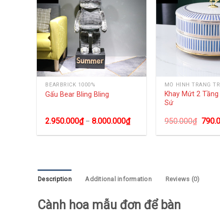
BEARBRICK 1000%
MÔ HÌNH TRANG TR
iss
Khay Mứt 2 Tần
Gấu Bear Bling Bling
Sứ
0
₫
2.950.000
₫
8.000.000
₫
950.000
₫
790.
–
Description
Additional information
Reviews (0)
Cành hoa mẫu đơn để bàn