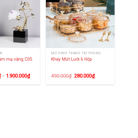
ÀN
MÔ HÌNH TRANG TRÍ PHÒNG
âm mạ vàng C05
Khay Mứt Lưới 6 Hộp
₫
1.900.000
₫
490.000
₫
280.000
₫
–