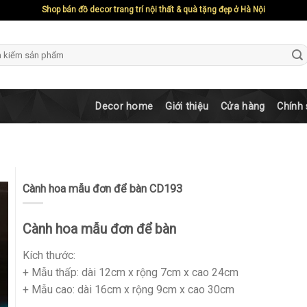
Shop bán đồ decor trang trí nội thất & quà tặng đẹp ở Hà Nội
ch
Decor home
Giới thiệu
Cửa hàng
Chính
Cành hoa mẫu đơn để bàn CD193
Cành hoa mẫu đơn để bàn
Kích thước:
+ Mẫu thấp: dài 12cm x rộng 7cm x cao 24cm
+ Mẫu cao: dài 16cm x rộng 9cm x cao 30cm