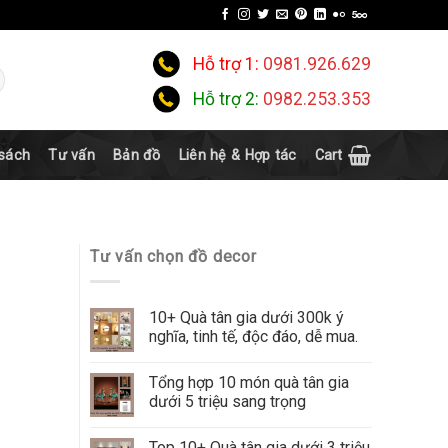
Hỗ trợ 1:
0981.926.629
Hỗ trợ 2:
0982.253.353
 sách
Tư vấn
Bản đồ
Liên hệ & Hợp tác
Cart
Tư vấn chọn đồ decor
10+ Quà tân gia dưới 300k ý
nghĩa, tinh tế, độc đáo, dễ mua.
Tổng hợp 10 món quà tân gia
dưới 5 triệu sang trọng
Top 10+ Quà tân gia dưới 3 triệu